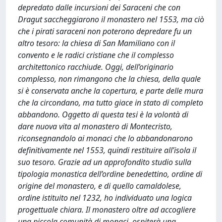
depredato dalle incursioni dei Saraceni che con
Dragut saccheggiarono il monastero nel 1553, ma ciò
che i pirati saraceni non poterono depredare fu un
altro tesoro: la chiesa di San Mamiliano con il
convento e le radici cristiane che il complesso
architettonico racchiude. Oggi, dell’originario
complesso, non rimangono che la chiesa, della quale
si è conservata anche la copertura, e parte delle mura
che la circondano, ma tutto giace in stato di completo
abbandono. Oggetto di questa tesi è la volontà di
dare nuova vita al monastero di Montecristo,
riconsegnandolo ai monaci che lo abbandonarono
definitivamente nel 1553, quindi restituire all’isola il
suo tesoro. Grazie ad un approfondito studio sulla
tipologia monastica dell’ordine benedettino, ordine di
origine del monastero, e di quello camaldolese,
ordine istituito nel 1232, ho individuato una logica
progettuale chiara. Il monastero oltre ad accogliere
una piccola comunità di monaci, ospiterà una