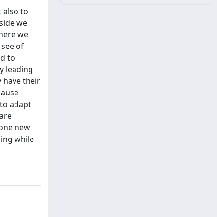
 also to
 side we
where we
 see of
ed to
y leading
y have their
ecause
 to adapt
 are
n one new
ling while