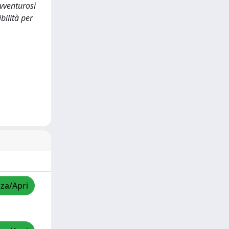
avventurosi
bilità per
zza/Apri