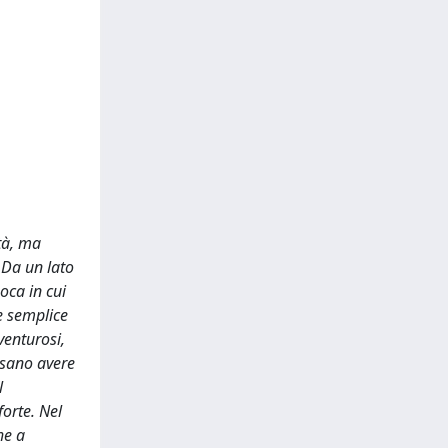
tà, ma
. Da un lato
oca in cui
e semplice
venturosi,
ossano avere
l
forte. Nel
he a