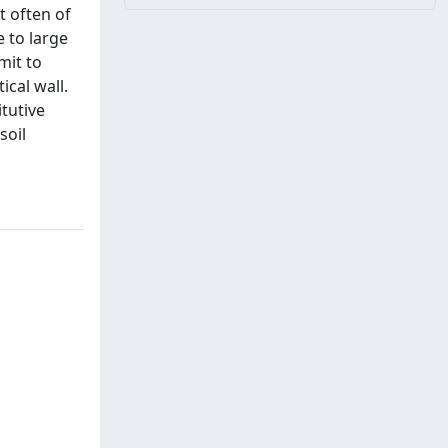
t often of
 to large
mit to
ical wall.
tutive
soil