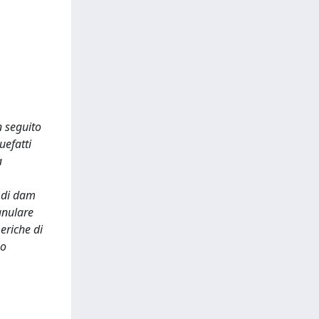
n seguito
uefatti
a
e di dam
anulare
eriche di
no