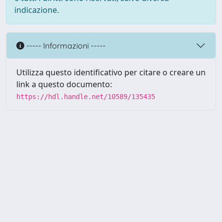
indicazione.
----- Informazioni -----
Utilizza questo identificativo per citare o creare un
link a questo documento:
https://hdl.handle.net/10589/135435
Powered by UNITESI
-
about
UNITESI
-
Utilizzo dei cookie
Copyright © 2026