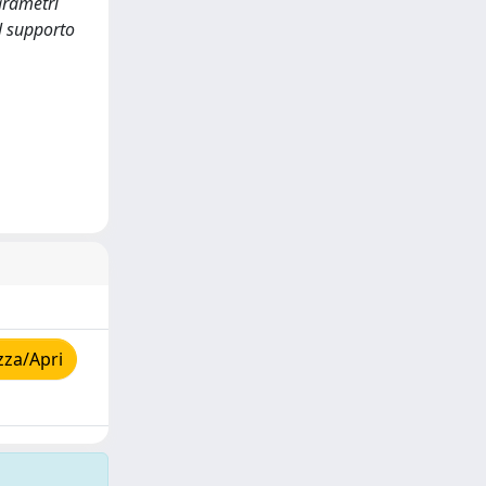
arametri
il supporto
zza/Apri