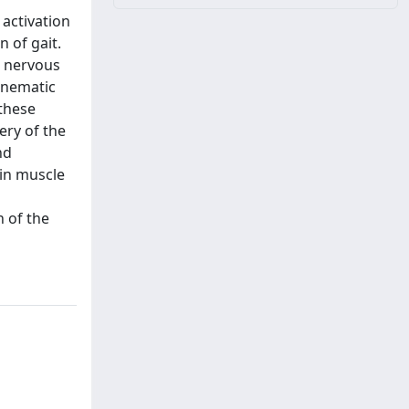
 activation
 of gait.
l nervous
kinematic
 these
ery of the
nd
 in muscle
n of the