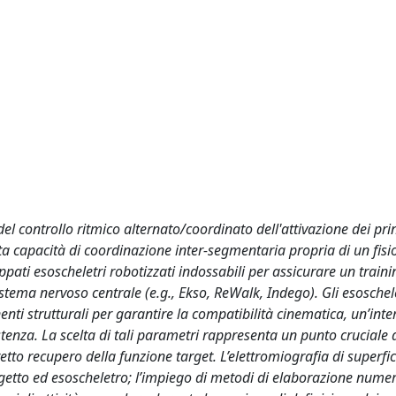
 del controllo ritmico alternato/coordinato dell'attivazione dei pri
tta capacità di coordinazione inter-segmentaria propria di un fisi
pati esoscheletri robotizzati indossabili per assicurare un traini
stema nervoso centrale (e.g., Ekso, ReWalk, Indego). Gli esoschel
nti strutturali per garantire la compatibilità cinematica, un’inte
stenza. La scelta di tali parametri rappresenta un punto cruciale de
retto recupero della funzione target. L’elettromiografia di superfi
ggetto ed esoscheletro; l’impiego di metodi di elaborazione numer