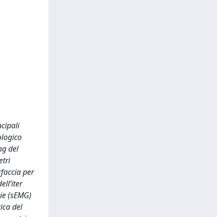
ncipali
ologico
ng del
etri
rfaccia per
ll’iter
cie (sEMG)
ica del