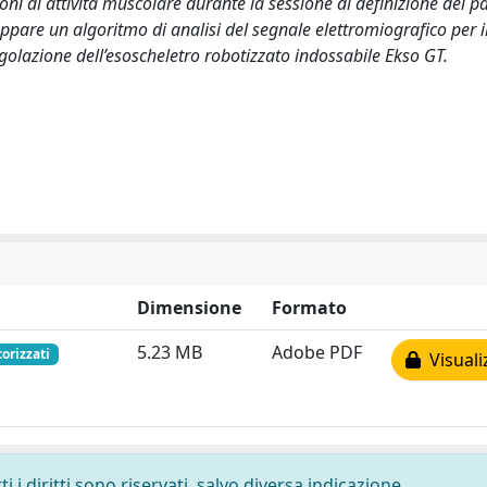
ioni di attività muscolare durante la sessione di definizione dei p
luppare un algoritmo di analisi del segnale elettromiografico per 
regolazione dell’esoscheletro robotizzato indossabile Ekso GT.
Dimensione
Formato
5.23 MB
Adobe PDF
torizzati
Visuali
 i diritti sono riservati, salvo diversa indicazione.