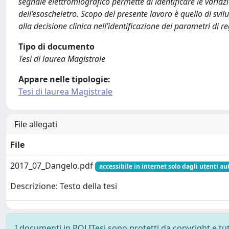
segnale elettromiografico permette di identificare le variaz
dell’esoscheletro. Scopo del presente lavoro è quello di svi
alla decisione clinica nell’identificazione dei parametri di 
Tipo di documento
Tesi di laurea Magistrale
Appare nelle tipologie:
Tesi di laurea Magistrale
File allegati
File
2017_07_Dangelo.pdf
accessibile in internet solo dagli utenti au
Descrizione: Testo della tesi
I documenti in POLITesi sono protetti da copyright e tutti