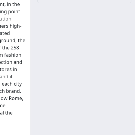
t, in the
ting point
bution
hers high-
eated
kground, the
f the 258
um fashion
lection and
tores in
and if
 each city
ach brand.
e how Rome,
ime
al the