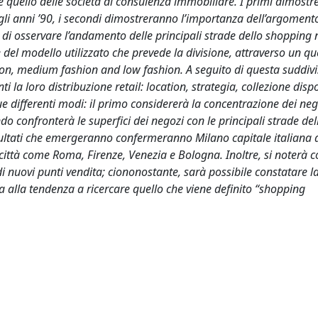
d e quello delle società di consulenza immobiliare. I primi dimost
gli anni ’90, i secondi dimostreranno l’importanza dell’argoment
e di osservare l’andamento delle principali strade dello shopping
e del modello utilizzato che prevede la divisione, attraverso un q
hion, medium fashion and low fashion. A seguito di questa suddiv
i la loro distribuzione retail: location, strategia, collezione dispo
e differenti modi: il primo considererà la concentrazione dei neg
condo confronterà le superfici dei negozi con le principali strade del
isultati che emergeranno confermeranno Milano capitale italiana 
città come Roma, Firenze, Venezia e Bologna. Inoltre, si noterà 
i nuovi punti vendita; ciononostante, sarà possibile constatare l
a alla tendenza a ricercare quello che viene definito “shopping