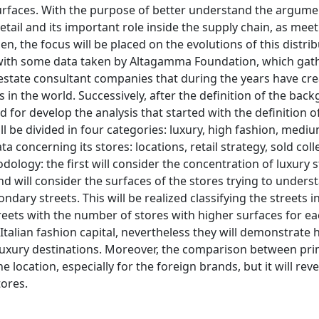
surfaces. With the purpose of better understand the argumen
 retail and its important role inside the supply chain, as mee
, the focus will be placed on the evolutions of this distri
s with some data taken by Altagamma Foundation, which gat
 estate consultant companies that during the years have cr
in the world. Successively, after the definition of the bac
d for develop the analysis that started with the definition o
ll be divided in four categories: luxury, high fashion, medi
a concerning its stores: locations, retail strategy, sold col
ology: the first will consider the concentration of luxury s
nd will consider the surfaces of the stores trying to underst
dary streets. This will be realized classifying the streets in
eets with the number of stores with higher surfaces for e
he Italian fashion capital, nevertheless they will demonstrat
 luxury destinations. Moreover, the comparison between pr
 location, especially for the foreign brands, but it will reve
tores.