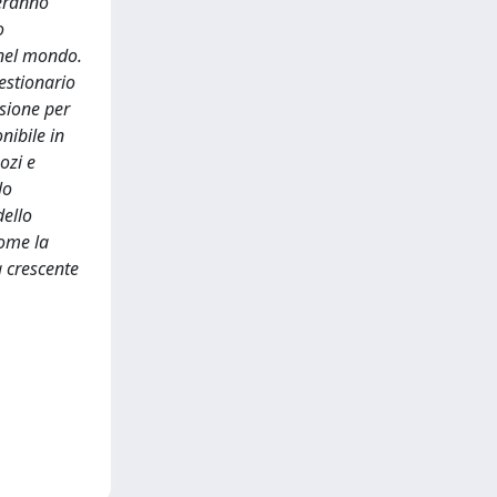
reranno
o
 nel mondo.
uestionario
isione per
nibile in
ozi e
lo
dello
come la
a crescente