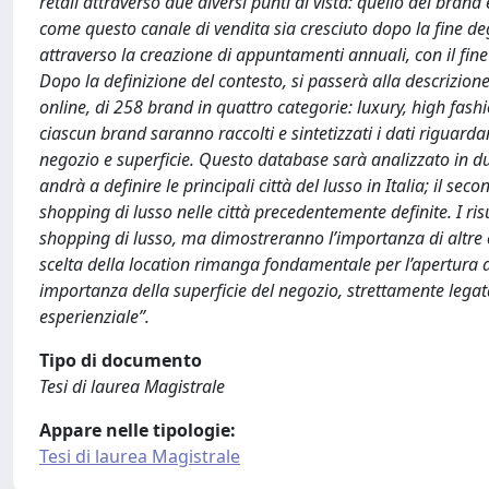
retail attraverso due diversi punti di vista: quello dei bran
come questo canale di vendita sia cresciuto dopo la fine de
attraverso la creazione di appuntamenti annuali, con il fin
Dopo la definizione del contesto, si passerà alla descrizion
online, di 258 brand in quattro categorie: luxury, high fas
ciascun brand saranno raccolti e sintetizzati i dati riguardant
negozio e superficie. Questo database sarà analizzato in du
andrà a definire le principali città del lusso in Italia; il se
shopping di lusso nelle città precedentemente definite. I r
shopping di lusso, ma dimostreranno l’importanza di altre 
scelta della location rimanga fondamentale per l’apertura d
importanza della superficie del negozio, strettamente legat
esperienziale”.
Tipo di documento
Tesi di laurea Magistrale
Appare nelle tipologie:
Tesi di laurea Magistrale