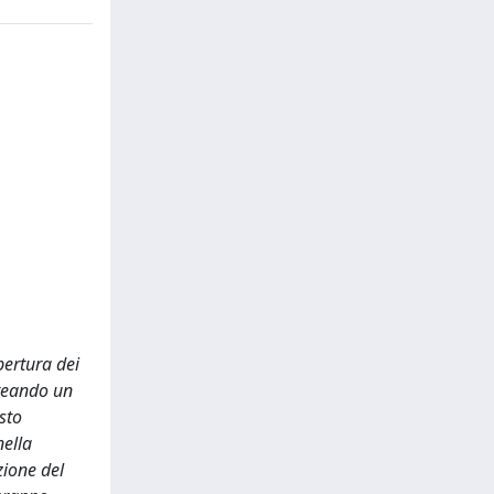
apertura dei
creando un
sto
nella
zione del