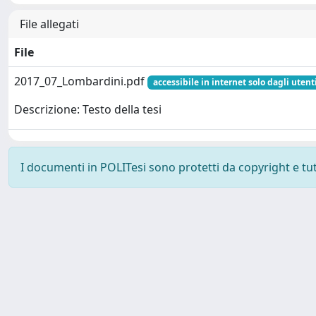
File allegati
File
2017_07_Lombardini.pdf
accessibile in internet solo dagli utent
Descrizione: Testo della tesi
I documenti in POLITesi sono protetti da copyright e tutti
Powered by UNITESI
-
about UNITESI
-
Utilizzo dei