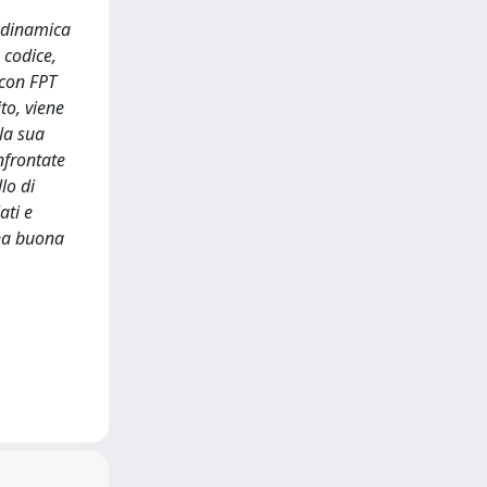
dodinamica
 codice,
 con FPT
to, viene
la sua
nfrontate
lo di
ati e
una buona