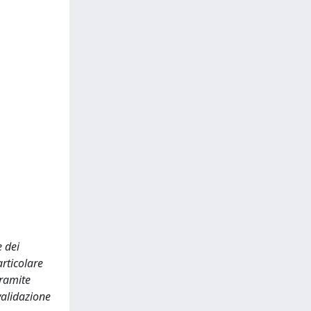
e dei
articolare
tramite
validazione