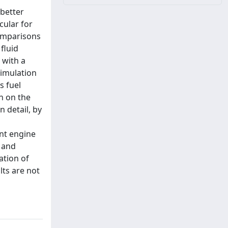
 better
cular for
comparisons
fluid
 with a
simulation
s fuel
on on the
 detail, by
ent engine
 and
ation of
ts are not