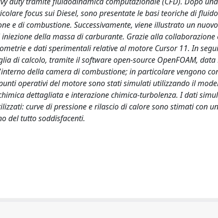
avy duty tramite fluidodinamica computazionale (CFD). Dopo una
colare focus sui Diesel, sono presentate le basi teoriche di flui
ione e di combustione. Successivamente, viene illustrato un nuovo
i iniezione della massa di carburante. Grazie alla collaborazione
eometrie e dati sperimentali relative al motore Cursor 11. In segui
riglia di calcolo, tramite il software open-source OpenFOAM, data 
ll'interno della camera di combustione; in particolare vengono co
punti operativi del motore sono stati simulati utilizzando il model
himica dettagliata e interazione chimica-turbolenza. I dati simul
ilizzati: curve di pressione e rilascio di calore sono stimati con 
o del tutto soddisfacenti.