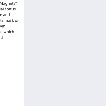
l Magnets”
al status.
te and
its mark on
iven
as which
nd