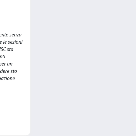
mente senza
e le sezioni
NSC sta
nti
 per un
udere sto
ipazione