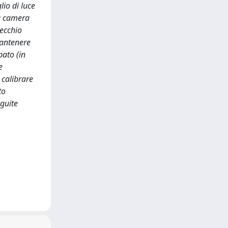
lio di luce
la camera
pecchio
mantenere
pato (in
e
 calibrare
to
eguite