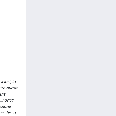
veloci, in
tra queste
iene
lindrica,
rezione
ne stesso