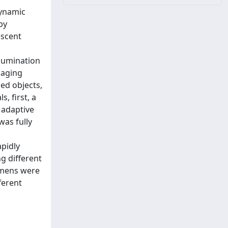
dynamic
py
escent
llumination
maging
ed objects,
, first, a
 adaptive
was fully
apidly
ng different
imens were
ferent