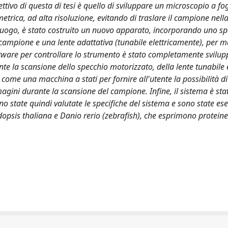
ttivo di questa di tesi è quello di sviluppare un microscopio a fog
metrica, ad alta risoluzione, evitando di traslare il campione nel
o luogo, è stato costruito un nuovo apparato, incorporando uno s
l campione e una lente adattativa (tunabile elettricamente), per 
ftware per controllare lo strumento è stato completamente svilup
 la scansione dello specchio motorizzato, della lente tunabile 
come una macchina a stati per fornire all'utente la possibilità di
gini durante la scansione del campione. Infine, il sistema è sta
ono state quindi valutate le specifiche del sistema e sono state es
idopsis thaliana e Danio rerio (zebrafish), che esprimono proteine