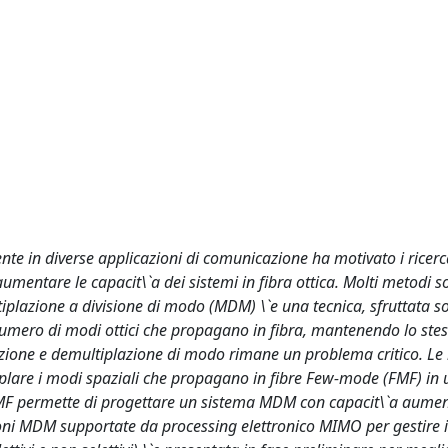
nte in diverse applicazioni di comunicazione ha motivato i ricerca
umentare le capacit\`a dei sistemi in fibra ottica. Molti metodi s
ltiplazione a divisione di modo (MDM) \`e una tecnica, sfruttata so
 numero di modi ottici che propagano in fibra, mantenendo lo ste
azione e demultiplazione di modo rimane un problema critico. Le
iplare i modi spaziali che propagano in fibre Few-mode (FMF) in
 FMF permette di progettare un sistema MDM con capacit\`a aume
ioni MDM supportate da processing elettronico MIMO per gestire 