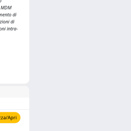
o
ma MDM
amento di
zioni di
ni intra-
zza/Apri