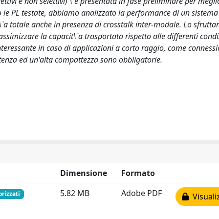
ettivi e non selettivi) \`e presentata in fase preliminare per megli
o le PL testate, abbiamo analizzato la performance di un siste
\`a totale anche in presenza di crosstalk inter-modale. Lo sfrutt
imizzare la capacit\`a trasportata rispetto alle differenti condi
eressante in caso di applicazioni a corto raggio, come connessio
otenza ed un'alta compattezza sono obbligatorie.
Dimensione
Formato
5.82 MB
Adobe PDF
orizzati
Visuali