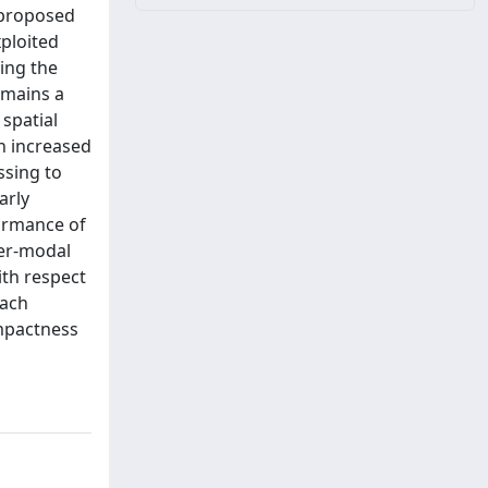
 proposed
xploited
ning the
emains a
 spatial
h increased
ssing to
arly
formance of
ter-modal
ith respect
each
ompactness