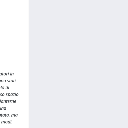
tori in
ono stati
lo di
sso spazio
 lanterne
 una
ntata, ma
i modi.