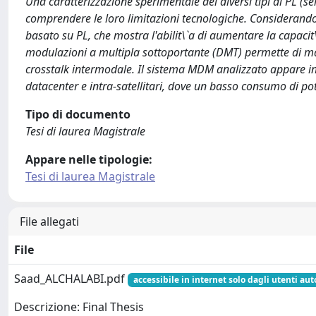
Una caratterizzazione sperimentale dei diversi tipi di PL (sel
comprendere le loro limitazioni tecnologiche. Considerand
basato su PL, che mostra l'abilit\`a di aumentare la capacit
modulazioni a multipla sottoportante (DMT) permette di mass
crosstalk intermodale. Il sistema MDM analizzato appare int
datacenter e intra-satellitari, dove un basso consumo di p
Tipo di documento
Tesi di laurea Magistrale
Appare nelle tipologie:
Tesi di laurea Magistrale
File allegati
File
Saad_ALCHALABI.pdf
accessibile in internet solo dagli utenti aut
Descrizione: Final Thesis