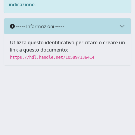
indicazione.
----- Informazioni -----
Utilizza questo identificativo per citare o creare un
link a questo documento:
https://hdl.handle.net/10589/136414
Powered by UNITESI
-
about
UNITESI
-
Utilizzo dei cookie
Copyright © 2026