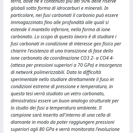
terra, dove ne è contenuto più del 90% delle riserve
globali sotto forma di idrocarburi e minerali. In
particolare, nei fusi carbonati il carbonio può essere
immagazzinato fino alle profondità alle quali si
estende il mantello inferiore, nella forma di ione
carbonato. Lo scopo di questo lavoro è di studiare i
fusi carbonati in condizione di interesse geo fisico per
chiarire l'esistenza di una transizione di fase dello
ione carbonato da coordinazione CO3 2- a CO4 4-
(attesa per pressioni superiori a 70 GPa) e insorgenza
di network polimerizzabili. Data la difficoltà
sperimentale nello studiare direttamente il fuso in
condizioni estreme di pressione e temperatura, in
questa tesi verrà studiato un vetro carbonato,
dimostratosi essere un buon analogo strutturale per
lo studio dei fusi a temperatura ambiente. Il
campione sarà inserito all'interno di una cella di
diamante in modo da poter raggiungere pressioni
superiori agli 80 GPa e verrà monitorata l'evoluzione