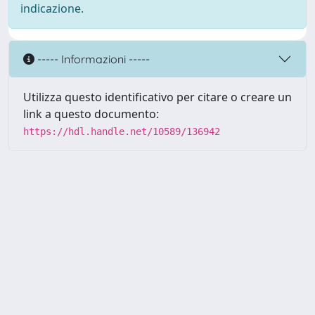
indicazione.
----- Informazioni -----
Utilizza questo identificativo per citare o creare un
link a questo documento:
https://hdl.handle.net/10589/136942
Powered by UNITESI
-
about
UNITESI
-
Utilizzo dei cookie
Copyright © 2026