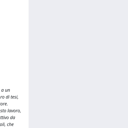
e a un
o di tesi,
tore.
sto lavoro,
ttivo da
oli, che