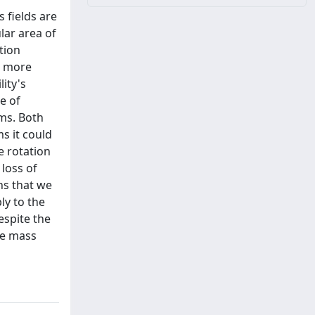
s fields are
lar area of
tion
, more
lity's
e of
ems. Both
s it could
e rotation
 loss of
ns that we
ly to the
espite the
le mass