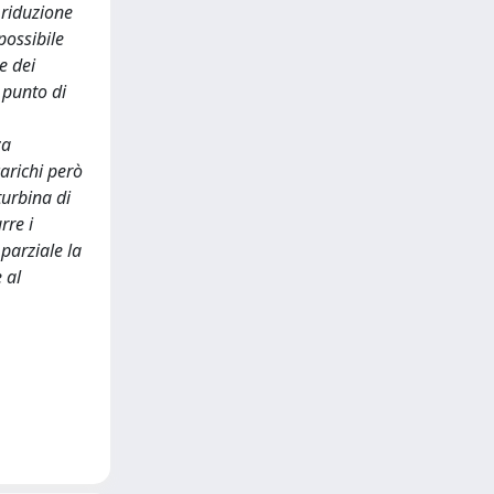
 riduzione
possibile
e dei
 punto di
za
arichi però
turbina di
rre i
parziale la
 al