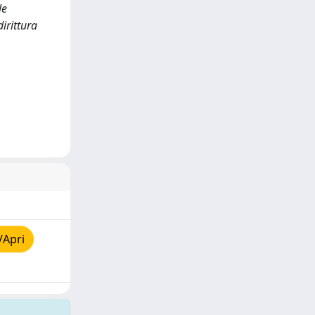
le
irittura
/Apri