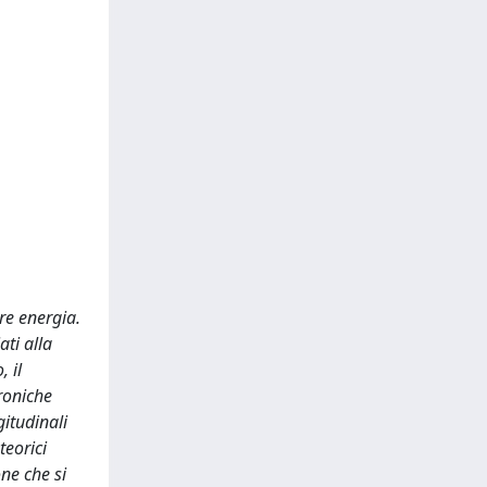
re energia.
ati alla
 il
roniche
gitudinali
teorici
one che si