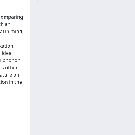
y comparing
th an
al in mind,
d
xation
 ideal
he phonon-
ms other
rature on
ion in the