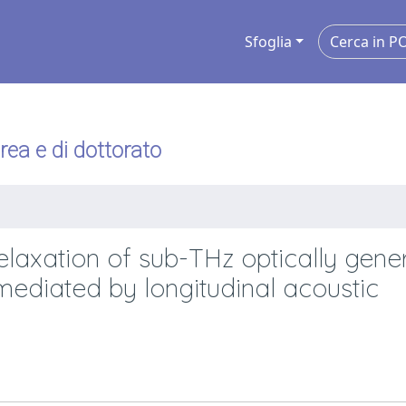
Sfoglia
urea e di dottorato
relaxation of sub-THz optically gen
ediated by longitudinal acoustic