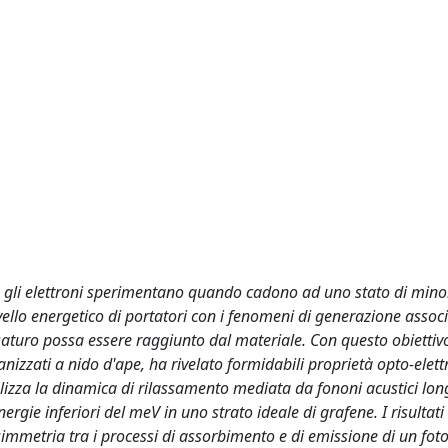
he gli elettroni sperimentano quando cadono ad uno stato di mino
ello energetico di portatori con i fenomeni di generazione associ
saturo possa essere raggiunto dal materiale. Con questo obiettivo,
izzati a nido d'ape, ha rivelato formidabili proprietà opto-elett
alizza la dinamica di rilassamento mediata da fononi acustici lon
ie inferiori del meV in uno strato ideale di grafene. I risultati 
 simmetria tra i processi di assorbimento e di emissione di un fot