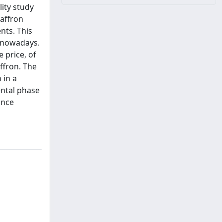
ity study
Saffron
nts. This
n nowadays.
 price, of
ffron. The
 in a
ental phase
ance