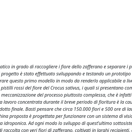
tico in grado di raccogliere i fiore dello zafferano e separare i pis
del progetto è stato effettuato sviluppando e testando un prototipo
iorare questo primo modello in modo da renderlo applicabile a liv
pistilli rossi del fiore del Crocus sativus, i quali si presentano co
la meccanizzazione del processo piuttosto complessa, che è infatti
 lavoro concentrata durante il breve periodo di fioritura è la ca
odotto finale. Basti pensare che circa 150.000 fiori e 500 ore di l
china proposta è progettata per funzionare con un sistema di vis
tura idroponica. Ad ogni modo lo sviluppo di quest’ultimo sottosis
raccolta con veri fiori di zafferano, coltivati in larghi recipienti, 