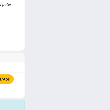
a poter
a/Apri