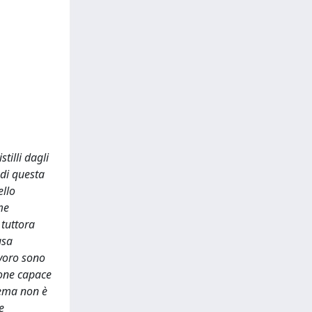
tilli dagli
 di questa
ello
me
 tuttora
usa
avoro sono
ione capace
tema non è
e