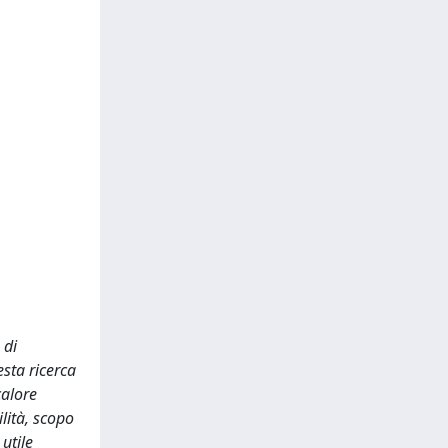
 di
esta ricerca
calore
ilità, scopo
utile