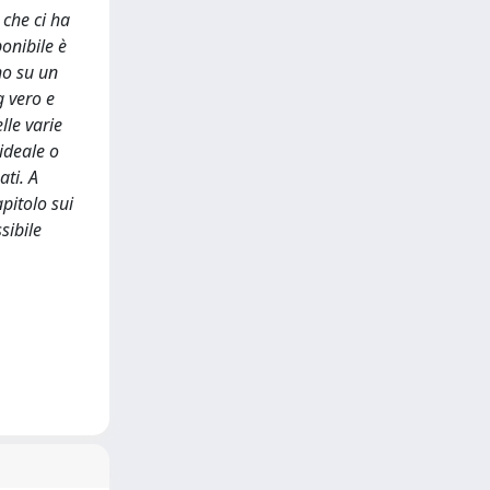
 che ci ha
ponibile è
no su un
g vero e
lle varie
 ideale o
ati. A
pitolo sui
sibile