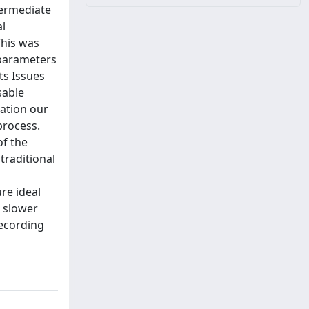
termediate
al
This was
 parameters
ts Issues
sable
zation our
process.
of the
traditional
re ideal
 slower
recording