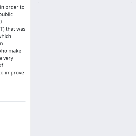
in order to
public
nd
T) that was
which
in
s who make
a very
of
 to improve