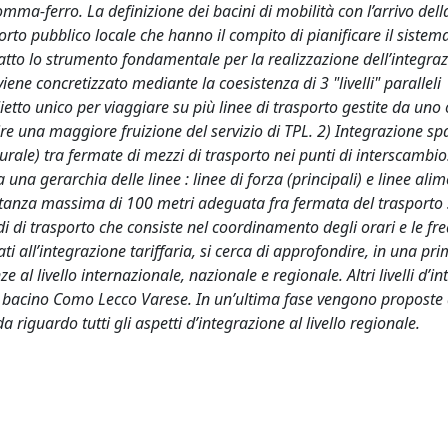
omma-ferro. La definizione dei bacini di mobilità con l’arrivo dell
orto pubblico locale che hanno il compito di pianificare il sistema
infatto lo strumento fondamentale per la realizzazione dell’integra
iene concretizzato mediante la coesistenza di 3 "livelli" paralleli
glietto unico per viaggiare su più linee di trasporto gestite da uno 
 una maggiore fruizione del servizio di TPL. 2) Integrazione spa
urale) tra fermate di mezzi di trasporto nei punti di interscambi
 una gerarchia delle linee : linee di forza (principali) e linee alim
istanza massima di 100 metri adeguata fra fermata del traspor
di di trasporto che consiste nel coordinamento degli orari e le fr
ti all’integrazione tariffaria, si cerca di approfondire, in una prim
 al livello internazionale, nazionale e regionale. Altri livelli d’i
del bacino Como Lecco Varese. In un’ultima fase vengono proposte 
a riguardo tutti gli aspetti d’integrazione al livello regionale.