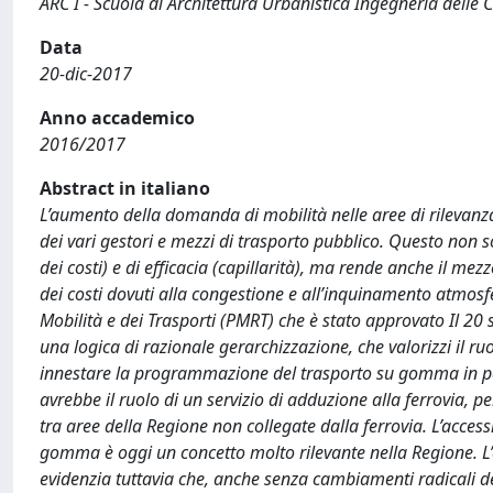
ARC I - Scuola di Architettura Urbanistica Ingegneria delle 
Data
20-dic-2017
Anno accademico
2016/2017
Abstract in italiano
L’aumento della domanda di mobilità nelle aree di rileva
dei vari gestori e mezzi di trasporto pubblico. Questo non so
dei costi) e di efficacia (capillarità), ma rende anche il me
dei costi dovuti alla congestione e all’inquinamento atmos
Mobilità e dei Trasporti (PMRT) che è stato approvato Il 20 
una logica di razionale gerarchizzazione, che valorizzi il ru
innestare la programmazione del trasporto su gomma in pa
avrebbe il ruolo di un servizio di adduzione alla ferrovia, p
tra aree della Regione non collegate dalla ferrovia. L’access
gomma è oggi un concetto molto rilevante nella Regione. L’an
evidenzia tuttavia che, anche senza cambiamenti radicali 