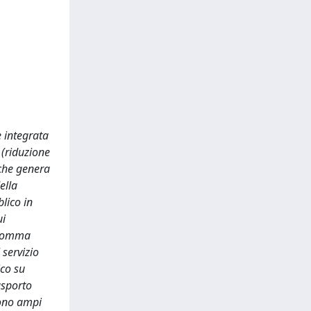
 integrata
 (riduzione
 che genera
ella
lico in
ui
u gomma
 servizio
ico su
asporto
tono ampi