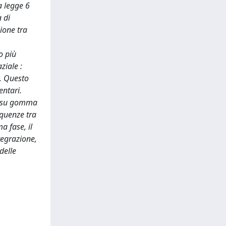
a legge 6
 di
zione tra
o più
ziale :
o. Questo
entari.
to su gomma
equenze tra
a fase, il
ntegrazione,
delle