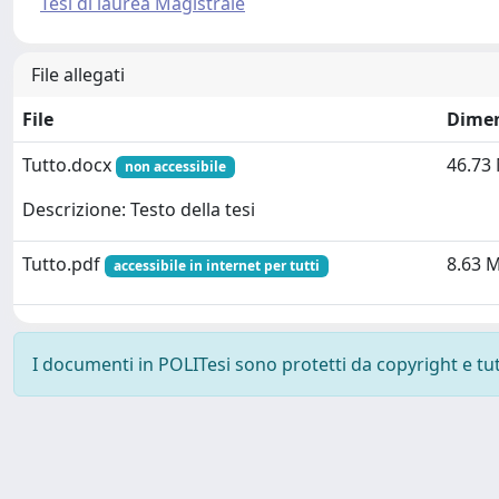
Tesi di laurea Magistrale
File allegati
File
Dime
Tutto.docx
46.73
non accessibile
Descrizione: Testo della tesi
Tutto.pdf
8.63 
accessibile in internet per tutti
I documenti in POLITesi sono protetti da copyright e tutti