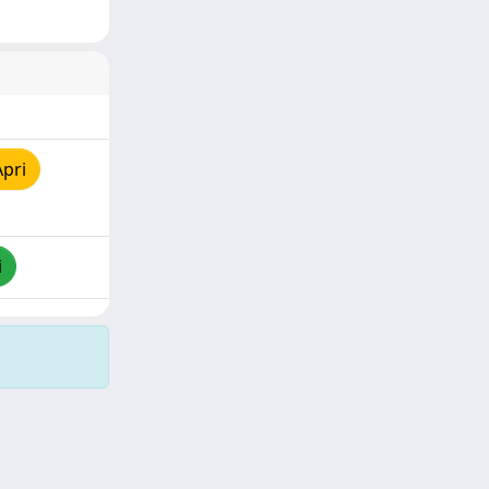
Apri
i