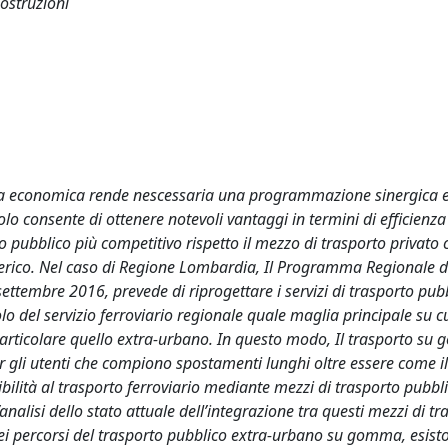
Costruzioni
nza economica rende nescessaria una programmazione sinergica e
lo consente di ottenere notevoli vantaggi in termini di efficienza
zzo pubblico più competitivo rispetto il mezzo di trasporto privato
ferico. Nel caso di Regione Lombardia, Il Programma Regionale d
settembre 2016, prevede di riprogettare i servizi di trasporto pubb
olo del servizio ferroviario regionale quale maglia principale su c
rticolare quello extra-urbano. In questo modo, Il trasporto s
er gli utenti che compiono spostamenti lunghi oltre essere come il
ibilità al trasporto ferroviario mediante mezzi di trasporto pubbl
alisi dello stato attuale dell’integrazione tra questi mezzi di tr
dei percorsi del trasporto pubblico extra-urbano su gomma, esis