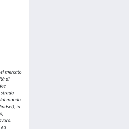
nel mercato
ità di
dee
 strada
i dal mondo
indset), in
o,
lavoro.
à ed