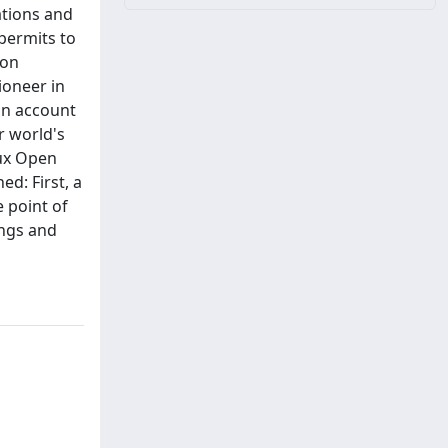
ations and
permits to
ion
ioneer in
On account
r world's
lux Open
d: First, a
 point of
ings and