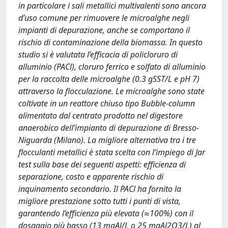
in particolare i sali metallici multivalenti sono ancora
d’uso comune per rimuovere le microalghe negli
impianti di depurazione, anche se comportano il
rischio di contaminazione della biomassa. In questo
studio si è valutata l’efficacia di policloruro di
alluminio (PACl), cloruro ferrico e solfato di alluminio
per la raccolta delle microalghe (0.3 gSST/L e pH 7)
attraverso la flocculazione. Le microalghe sono state
coltivate in un reattore chiuso tipo Bubble-column
alimentato dal centrato prodotto nel digestore
anaerobico dell’impianto di depurazione di Bresso-
Niguarda (Milano). La migliore alternativa tra i tre
flocculanti metallici è stata scelta con l’impiego di Jar
test sulla base dei seguenti aspetti: efficienza di
separazione, costo e apparente rischio di
inquinamento secondario. Il PACl ha fornito la
migliore prestazione sotto tutti i punti di vista,
garantendo l’efficienza più elevata (≈100%) con il
dosaggio più basso (13 mgAl/L o 25 mgAl2O3/L) al