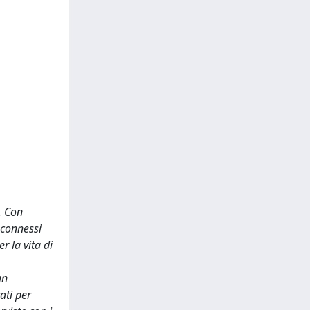
. Con
 connessi
r la vita di
un
ati per