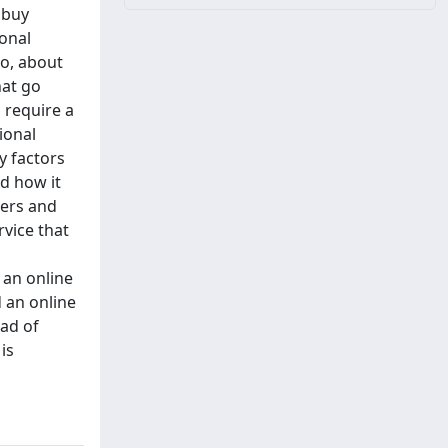
 buy
ional
no, about
hat go
s require a
ional
y factors
nd how it
sers and
rvice that
 an online
d an online
ead of
is