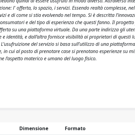
hiedono quindi di essere usufruiti in modo diverso. Attraverso inte
zione: l' offerta, lo spazio, i servizi. Essendo realtà complesse, n
vizi e di come si stia evolvendo nel tempo. Si è descritta l’innova
consumatori e del tipo di esperienza che questi fanno. Il progetto 
erta su una piattaforma virtuale. Da una parte indirizza gli utent
identità, e dall’altra fornisce visibilità ai proprietari di questi 
’usufruizione del servizio si basa sull’utilizzo di una piattaform
e, in cui al posto di prenotare case si prenotano esperienze su m
ene l’aspetto materico e umano del luogo fisico.
Dimensione
Formato