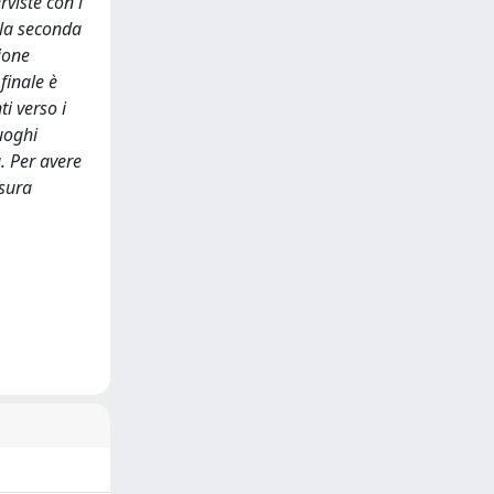
rviste con i
ella seconda
zione
finale è
i verso i
luoghi
a. Per avere
isura