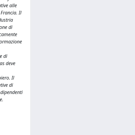
tive alle
Francia. Il
dustria
ione di
micamente
sformazione
e di
gas deve
ero. Il
tive di
 dipendenti
e.