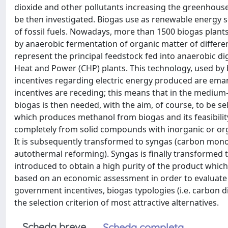
dioxide and other pollutants increasing the greenhous
be then investigated. Biogas use as renewable energy s
of fossil fuels. Nowadays, more than 1500 biogas plants 
by anaerobic fermentation of organic matter of differen
represent the principal feedstock fed into anaerobic di
Heat and Power (CHP) plants. This technology, used by
incentives regarding electric energy produced are eman
incentives are receding; this means that in the medium
biogas is then needed, with the aim, of course, to be se
which produces methanol from biogas and its feasibility an
completely from solid compounds with inorganic or org
It is subsequently transformed to syngas (carbon mon
autothermal reforming). Syngas is finally transformed to
introduced to obtain a high purity of the product which 
based on an economic assessment in order to evaluate wh
government incentives, biogas typologies (i.e. carbon 
the selection criterion of most attractive alternatives.
Scheda breve
Scheda completa