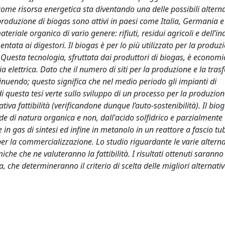
come risorsa energetica sta diventando una delle possibili alterna
 produzione di biogas sono attivi in paesi come Italia, Germania e 
iale organico di vario genere: rifiuti, residui agricoli e dell’in
ata ai digestori. Il biogas è per lo più utilizzato per la produz
. Questa tecnologia, sfruttata dai produttori di biogas, è econo
ia elettrica. Dato che il numero di siti per la produzione e la tra
nuendo; questo significa che nel medio periodo gli impianti di
 questa tesi verte sullo sviluppo di un processo per la produzion
tiva fattibilità (verificandone dunque l’auto-sostenibilità). Il bio
de di natura organica e non, dall'acido solfidrico e parzialmente
n gas di sintesi ed infine in metanolo in un reattore a fascio tubi
r la commercializzazione. Lo studio riguardante le varie alterna
e che ne valuteranno la fattibilità. I risultati ottenuti saranno
a, che determineranno il criterio di scelta delle migliori alternativ