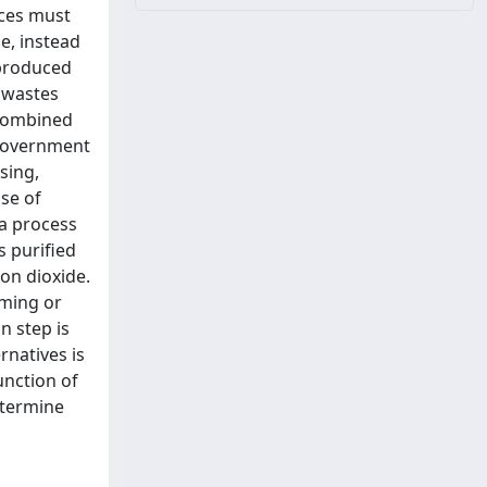
rces must
e, instead
 produced
d wastes
 Combined
 government
sing,
se of
 a process
s purified
on dioxide.
rming or
n step is
rnatives is
unction of
etermine