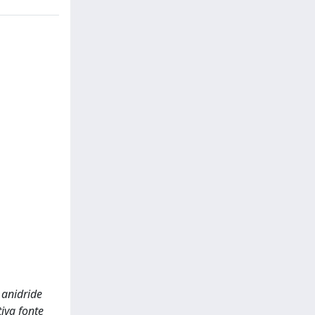
 anidride
iva fonte