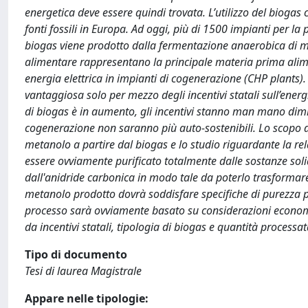
energetica deve essere quindi trovata. L’utilizzo del biogas 
fonti fossili in Europa. Ad oggi, più di 1500 impianti per la
biogas viene prodotto dalla fermentazione anaerobica di mater
alimentare rappresentano la principale materia prima aliment
energia elettrica in impianti di cogenerazione (CHP plants)
vantaggiosa solo per mezzo degli incentivi statali sull’energ
di biogas è in aumento, gli incentivi stanno man mano dimi
cogenerazione non saranno più auto-sostenibili. Lo scopo di
metanolo a partire dal biogas e lo studio riguardante la rela
essere ovviamente purificato totalmente dalle sostanze soli
dall'anidride carbonica in modo tale da poterlo trasformare i
metanolo prodotto dovrà soddisfare specifiche di purezza pe
processo sarà ovviamente basato su considerazioni economich
da incentivi statali, tipologia di biogas e quantità processat
Tipo di documento
Tesi di laurea Magistrale
Appare nelle tipologie: