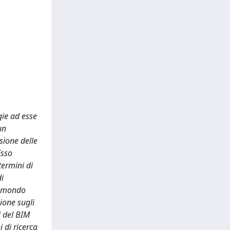
gie ad esse
un
isione delle
Esso
termini di
di
il mondo
zione sugli
i del BIM
i di ricerca