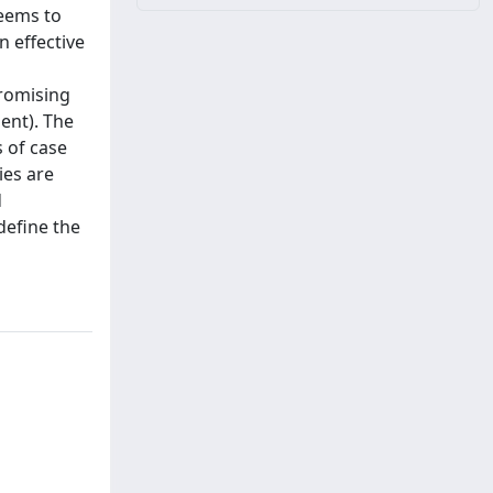
seems to
n effective
promising
ent). The
s of case
ies are
d
define the