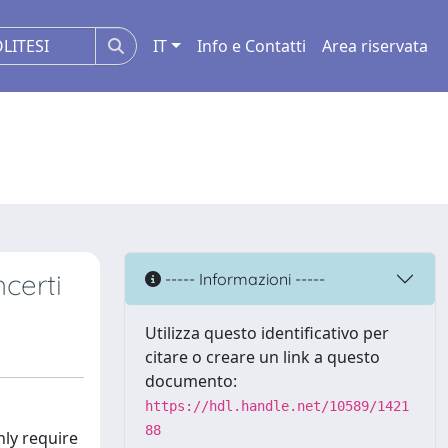
IT
Info e Contatti
Area riservata
ncerti
----- Informazioni -----
Utilizza questo identificativo per
citare o creare un link a questo
documento:
https://hdl.handle.net/10589/1421
88
nly require