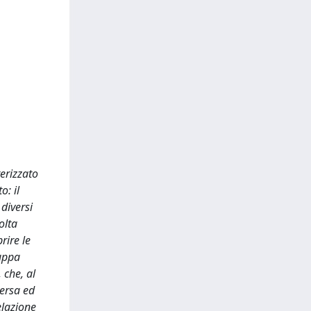
terizzato
o: il
diversi
olta
rire le
luppa
 che, al
versa ed
elazione