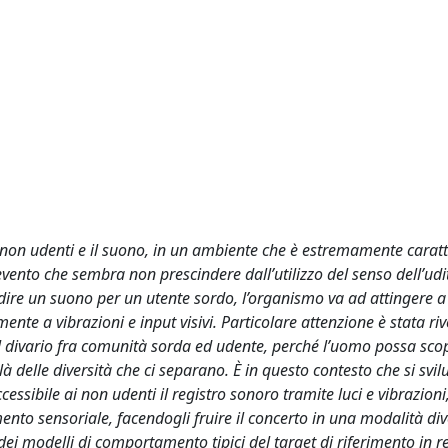
i non udenti e il suono, in un ambiente che è estremamente carat
vento che sembra non prescindere dall’utilizzo del senso dell’udit
’udire un suono per un utente sordo, l’organismo va ad attingere a 
nte a vibrazioni e input visivi. Particolare attenzione è stata riv
e il divario fra comunità sorda ed udente, perché l’uomo possa scop
 delle diversità che ci separano. È in questo contesto che si svi
essibile ai non udenti il registro sonoro tramite luci e vibrazioni,
nto sensoriale, facendogli fruire il concerto in una modalità di
dei modelli di comportamento tipici del target di riferimento in r