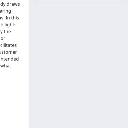
body draws
earing
. In this
h lights
y the
ior
ilitates
customer
 intended
t what