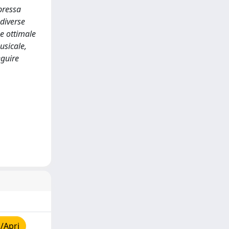
spressa
 diverse
ne ottimale
usicale,
eguire
/Apri