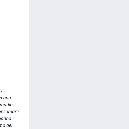
 i
in una
armadio
consumare
 hanno
umo dei