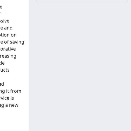
ve
"
ssive
le and
ption on
e of saving
borative
creasing
cle
ducts
nd
ng it from
vice is
ing a new