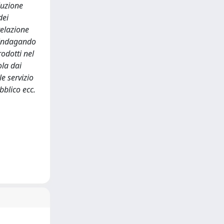
luzione
dei
relazione
, indagando
odotti nel
ola dai
e servizio
bblico ecc.