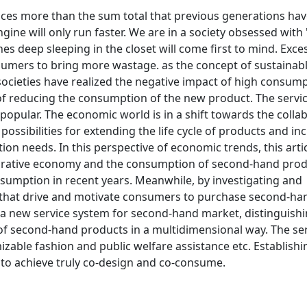
ices more than the sum total that previous generations ha
ne will only run faster. We are in a society obsessed with 
hes deep sleeping in the closet will come first to mind. Exce
umers to bring more wastage. as the concept of sustainab
societies have realized the negative impact of high consum
of reducing the consumption of the new product. The servic
opular. The economic world is in a shift towards the colla
ssibilities for extending the life cycle of products and in
ion needs. In this perspective of economic trends, this arti
aborative economy and the consumption of second-hand pro
umption in recent years. Meanwhile, by investigating and
ns that drive and motivate consumers to purchase second-ha
e a new service system for second-hand market, distinguishi
of second-hand products in a multidimensional way. The ser
zable fashion and public welfare assistance etc. Establish
 to achieve truly co-design and co-consume.