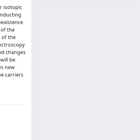
r isotopic
onducting
oexistence
of the
 of the
pectroscopy
and changes
will be
ves new
e carriers