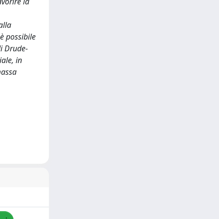
vorire la
alla
è possibile
di Drude-
ale, in
massa