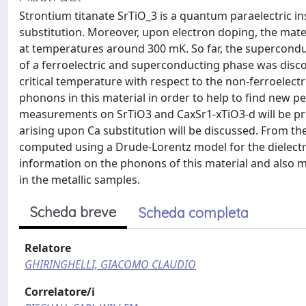
Strontium titanate SrTiO_3 is a quantum paraelectric ins
substitution. Moreover, upon electron doping, the mat
at temperatures around 300 mK. So far, the supercond
of a ferroelectric and superconducting phase was dis
critical temperature with respect to the non-ferroelect
phonons in this material in order to help to find new p
measurements on SrTiO3 and CaxSr1-xTiO3-d will be pr
arising upon Ca substitution will be discussed. From the
computed using a Drude-Lorentz model for the dielectri
information on the phonons of this material and also mi
in the metallic samples.
Scheda breve
Scheda completa
Relatore
GHIRINGHELLI, GIACOMO CLAUDIO
Correlatore/i