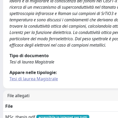
lavoro è di migliorare la conoscenza dei fononi nel CaSr1-xT
ricerca di un meccanismo di superconduttività nel titanato 
spettroscopia infrarosse e Raman sui campioni di SrTiO3 e C
temperatura e sono discussi i cambiamenti che derivano dalla
trovare la conduttività ottica dei campioni, calcolandola at
Lorentz per la funzione dielettrica. La conduttività ottica p
particolare del modo ferroelettrico. Dal peso spettrale è 
efficace degli elettroni nel caso di campioni metallici.
Tipo di documento
Tesi di laurea Magistrale
Appare nelle tipologie:
Tesi di laurea Magistrale
File allegati
File
MSc_thesis.pdf
accessibile in internet per tutti