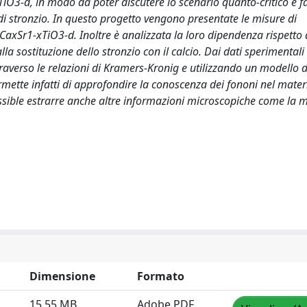
iO3-d, in modo da poter discutere lo scenario quanto-critico e fa
di stronzio. In questo progetto vengono presentate le misure di
axSr1-xTiO3-d. Inoltre è analizzata la loro dipendenza rispetto 
 sostituzione dello stronzio con il calcio. Dai dati sperimentali 
traverso le relazioni di Kramers-Kronig e utilizzando un modello 
ermette infatti di approfondire la conoscenza dei fononi nel materi
possible estrarre anche altre informazioni microscopiche come la 
Dimensione
Formato
15.55 MB
Adobe PDF