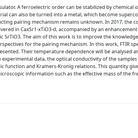
ulator. A ferroelectric order can be stabilized by chemical o
erial can also be turned into a metal, which become superc
ucting pairing mechanism remains unknown. In 2017, the c
covered in CaxSr1-xTiO3-d, accompanied by an enhancement 
ric SrTiO3. The aim of this work is to improve the knowledge
erspectives for the pairing mechanism. In this work, FTIR s
esented. Their temperature dependence will be analysed 
 experimental data, the optical conductivity of the samples 
c function and Kramers-Kronig relations. This quantity gi
croscopic information such as the effective mass of the fre