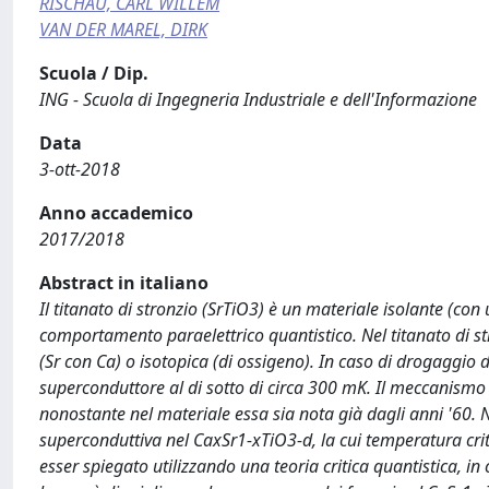
RISCHAU, CARL WILLEM
VAN DER MAREL, DIRK
Scuola / Dip.
ING - Scuola di Ingegneria Industriale e dell'Informazione
Data
3-ott-2018
Anno accademico
2017/2018
Abstract in italiano
Il titanato di stronzio (SrTiO3) è un materiale isolante (co
comportamento paraelettrico quantistico. Nel titanato di stro
(Sr con Ca) o isotopica (di ossigeno). In caso di drogaggio d
superconduttore al di sotto di circa 300 mK. Il meccanismo 
nonostante nel materiale essa sia nota già dagli anni '60. N
superconduttiva nel CaxSr1-xTiO3-d, la cui temperatura crit
esser spiegato utilizzando una teoria critica quantistica, in c