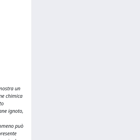
 mostra un
one chimica
to
ane ignoto,
enomeno può
 presente