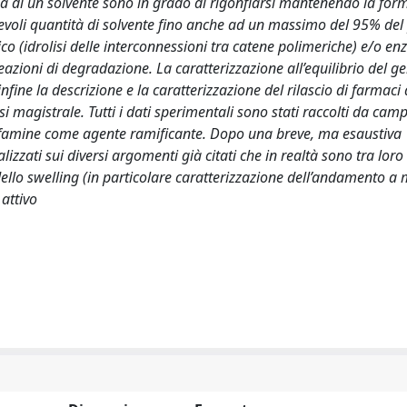
za di un solvente sono in grado di rigonfiarsi mantenendo la for
tevoli quantità di solvente fino anche ad un massimo del 95% del
 (idrolisi delle interconnessioni tra catene polimeriche) e/o en
ioni di degradazione. La caratterizzazione all’equilibrio del ge
nfine la descrizione e la caratterizzazione del rilascio di farmaci 
i magistrale. Tutti i dati sperimentali sono stati raccolti da camp
effamine come agente ramificante. Dopo una breve, ma esaustiva
izzati sui diversi argomenti già citati che in realtà sono tra loro
 dello swelling (in particolare caratterizzazione dell’andamento a
 attivo