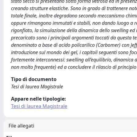
stato secco si presentano sotto forma vetrosa ed in presen
creando strutture elastiche. Sono in grado di trattenere no
totale finale, inoltre degradano secondo meccanismo chimico
oppure rimangono immutati e stabili, non dando luogo a reaz
rigonfiato, la simulazione della dinamica dello swelling ed i
precaricato sono i principali argomenti toccati da questa tes
denominato a base di acido policarilico (Carbomer) con J
introduzione sul mondo dei gel, i capitoli seguenti sono focal
fortemente interconnessi: swelling all’equilibrio, dinamica
non molto frequente) ed a concludere il rilascio di principio
Tipo di documento
Tesi di laurea Magistrale
Appare nelle tipologie:
Tesi di laurea Magistrale
File allegati