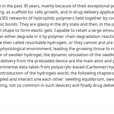
y in the past 30 years, mainly because of their exceptional 
ng, as scaffold for cells growth, and in drug delivery applica
l (3D) networks of hydrophilic polymers held together by co
c bonds. They are glassy in the dry state and then, in the 
nal shape to form elastic gels. Capable to retain a large amo
can either degrade in it by polymer chain degradation reactio
re then called resorbable hydrogels, or they cannot and are 
 physiological environment, leading the growing tissue to r
ium of swollen hydrogel, the dynamic simulation of the swell
ug delivery from the preloaded device are the main aims and
xperimental data taken from polyacrylic-based (Carbomer) h
 introduction of the hydrogels world, the following chapters
oupled and interact one each other: swelling equilibrium, swe
ting, not so common in such devices) and finally drug delive