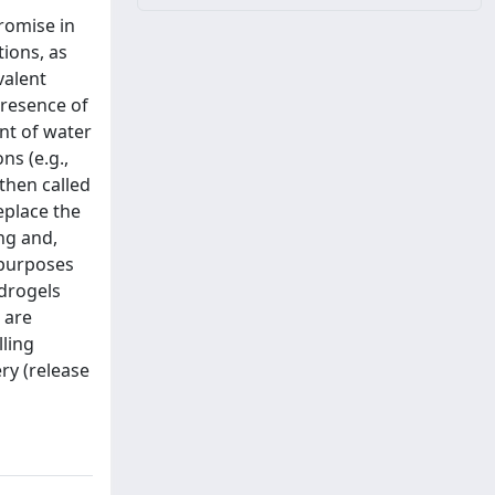
promise in
tions, as
valent
presence of
unt of water
ns (e.g.,
then called
eplace the
ing and,
 purposes
ydrogels
 are
lling
ry (release