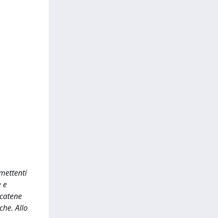
mettenti
e e
a catene
che. Allo