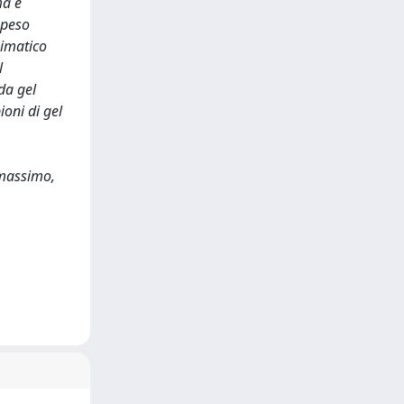
ma e
 peso
zimatico
l
da gel
ioni di gel
 massimo,