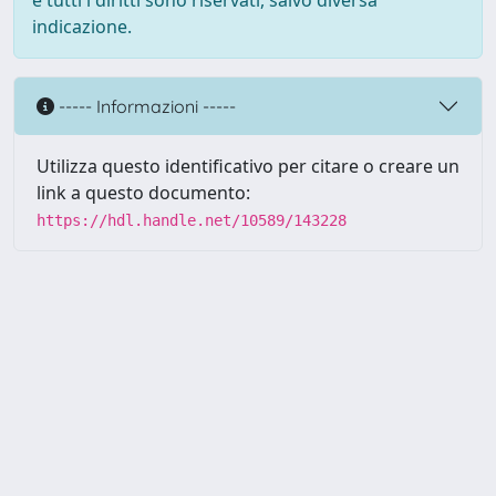
e tutti i diritti sono riservati, salvo diversa
indicazione.
----- Informazioni -----
Utilizza questo identificativo per citare o creare un
link a questo documento:
https://hdl.handle.net/10589/143228
Powered by UNITESI
-
about
UNITESI
-
Utilizzo dei cookie