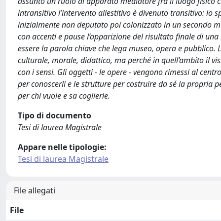
assunto un ruolo di apparato mediatore fra il luogo fisico 
intransitivo l’intervento allestitivo è divenuto transitivo: l
inizialmente non deputato poi colonizzato in un secondo mo
con accenti e pause l’apparizione del risultato finale di un
essere la parola chiave che lega museo, opera e pubblico. L
culturale, morale, didattico, ma perché in quell’ambito il vis
con i sensi. Gli oggetti - le opere - vengono rimessi al cent
per conoscerli e le strutture per costruire da sé la propria
per chi vuole e sa coglierle.
Tipo di documento
Tesi di laurea Magistrale
Appare nelle tipologie:
Tesi di laurea Magistrale
File allegati
File