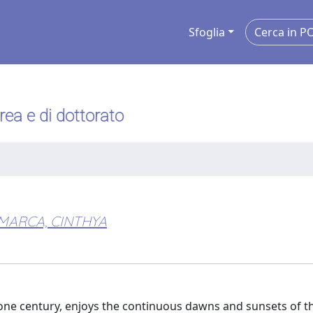
Sfoglia
urea e di dottorato
MARCA, CINTHYA
r one century, enjoys the continuous dawns and sunsets of t