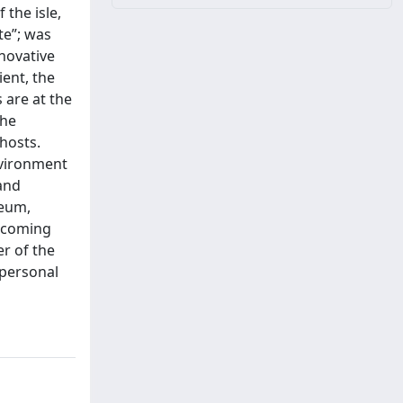
the isle,
te”; was
novative
ient, the
 are at the
the
 hosts.
environment
 and
seum,
becoming
er of the
 personal