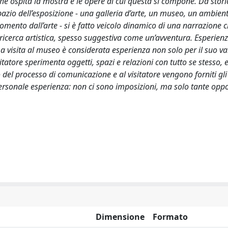
che ospita la mostra e le opere di cui questa si compone. Da sto
o spazio dell’esposizione - una galleria d’arte, un museo, un ambien
mento dall’arte - si è fatto veicolo dinamico di una narrazione 
a ricerca artistica, spesso suggestiva come un’avventura. Esperie
a visita al museo è considerata esperienza non solo per il suo va
itatore sperimenta oggetti, spazi e relazioni con tutto se stesso, e
ro del processo di comunicazione e al visitatore vengono forniti gl
 personale esperienza: non ci sono imposizioni, ma solo tante opp
Dimensione
Formato