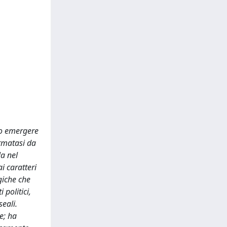
nuo emergere
ormatasi da
la nel
i caratteri
giche che
 politici,
eali.
e; ha