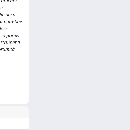
ricamente
te
che dosa
nza potrebbe
lore
 in primis
i strumenti
ortunità