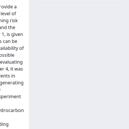
rovide a
level of
ning risk
and the
1, is given
ss can be
lability of
ossible
 evaluating
er 4, it was
dents in
f generating
e
experiment
 hydrocarbon
ding