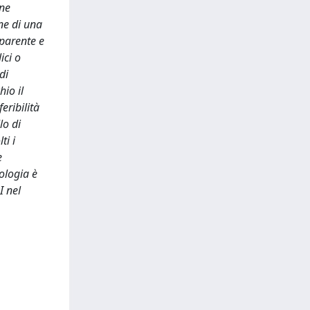
one
ne di una
sparente e
ici o
di
hio il
ribilità
lo di
ti i
e
ologia è
I nel