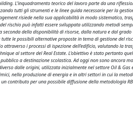
building. L’inquadramento teorico del lavoro parte da una riflessi
ndo tutti gli strumenti e le linee guida necessarie per la gestio
nagement risiede nella sua applicabilità in modo sistematico, tra
el rischio può infatti essere sviluppata utilizzando metodi sempl
 a seconda della disponibilità di risorse, dalla natura e dal grado 
 tutte le possibili alternative proposte in tema di gestione del risc
 attraverso i processi di ispezione dell’edificio, valutando la trasfe
que al settore del Real Estate. L’obiettivo è stato pertanto quel
 pubblico a destinazione scolastica. Ad oggi non sono ancora mol
verso dalle origini, utilizzata inizialmente nel settore Oil & Gas 
ici, nella produzione di energia e in altri settori in cui la metod
e un contributo per una possibile diffusione della metodologia RB