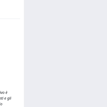
vo è
i e gli
io