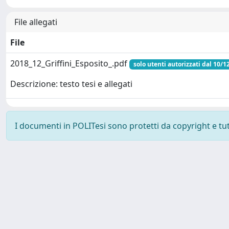
File allegati
File
2018_12_Griffini_Esposito_.pdf
solo utenti autorizzati dal 10/1
Descrizione: testo tesi e allegati
I documenti in POLITesi sono protetti da copyright e tutti
Powered by UNITESI
-
about UNITESI
-
Utilizzo dei