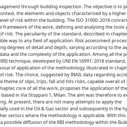
agement through building inspection. The objective is to p
context, the elements and objects characterised by a higher 
level of risk within the building. The ISO 31000: 2018 concer
 framework of the work, defining and analysing the tools 
risk. The peculiarity of the standard, described in chapter 
dible way to any field of application. Risk assessment proce
 degrees of detail and depth, varying according to the avai
data and the complexity of the application. Among all the p
 (RBI) technique, developed by UNI EN 16991: 2018 standard,
posal of application of the methodology, illustrated in chapt
of risk. The choice, suggested by INAIL data regarding acci
e theme of slips, trips, fall and hits risks, capable overall o
 chapter, core of all the work, proposes the application of th
, based in Via Stoppani 1, Milan. The aim was therefore to 
ing. At present, there are not many attempts to apply the
tially used in the Oil & Gas sector and subsequently in the
ther sectors where the methodology is applicable. With this
a possible diffusion of the RBI methodology within the Buil