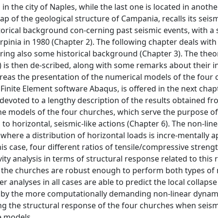
n the city of Naples, while the last one is located in anothe
ap of the geological structure of Campania, recalls its seis
storical background con-cerning past seismic events, with a 
rpinia in 1980 (Chapter 2). The following chapter deals with
ering also some historical background (Chapter 3). The the
 is then de-scribed, along with some remarks about their in
ereas the presentation of the numerical models of the four 
inite Element software Abaqus, is offered in the next chap
 devoted to a lengthy description of the results obtained fr
he models of the four churches, which serve the purpose of
o horizontal, seismic-like actions (Chapter 6). The non-line
where a distribution of horizontal loads is incre-mentally a
this case, four different ratios of tensile/compressive stren
y analysis in terms of structural response related to this r
 the churches are robust enough to perform both types of 
 analyses in all cases are able to predict the local collapse
d by the more computationally demanding non-linear dynam
ng the structural response of the four churches when seism
e models.