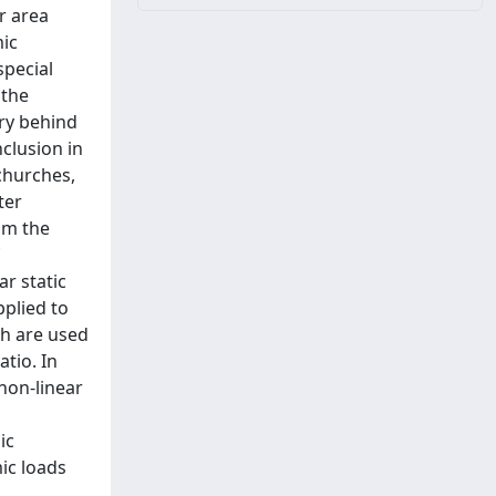
r area
mic
special
 the
ory behind
clusion in
churches,
ter
om the
ar static
pplied to
gth are used
atio. In
non-linear
ic
ic loads