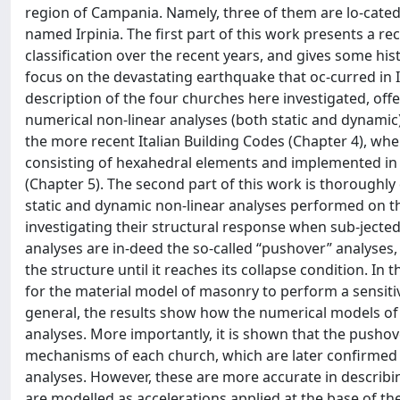
region of Campania. Namely, three of them are lo-cated i
named Irpinia. The first part of this work presents a rec
classification over the recent years, and gives some hi
focus on the devastating earthquake that oc-curred in I
description of the four churches here investigated, off
numerical non-linear analyses (both static and dynamic)
the more recent Italian Building Codes (Chapter 4), wh
consisting of hexahedral elements and implemented in F
(Chapter 5). The second part of this work is thoroughly
static and dynamic non-linear analyses performed on t
investigating their structural response when sub-jected t
analyses are in-deed the so-called “pushover” analyses, 
the structure until it reaches its collapse condition. In 
for the material model of masonry to perform a sensitivit
general, the results show how the numerical models of
analyses. More importantly, it is shown that the pushover
mechanisms of each church, which are later confirme
analyses. However, these are more accurate in describi
are modelled as accelerations applied at the base of th