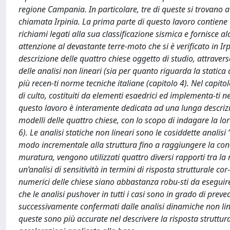
regione Campania. In particolare, tre di queste si trovano a
chiamata Irpinia. La prima parte di questo lavoro contiene 
richiami legati alla sua classificazione sismica e fornisce al
attenzione al devastante terre-moto che si è verificato in Irp
descrizione delle quattro chiese oggetto di studio, attravers
delle analisi non lineari (sia per quanto riguarda la statica
più recen-ti norme tecniche italiane (capitolo 4). Nel capit
di culto, costituiti da elementi esaedrici ed implementa-ti 
questo lavoro è interamente dedicata ad una lunga descrizione
modelli delle quattro chiese, con lo scopo di indagare la lor
6). Le analisi statiche non lineari sono le cosiddette analisi
modo incrementale alla struttura fino a raggiungere la condi
muratura, vengono utilizzati quattro diversi rapporti tra la
un’analisi di sensitività in termini di risposta strutturale co
numerici delle chiese siano abbastanza robu-sti da eseguire 
che le analisi pushover in tutti i casi sono in grado di prev
successivamente confermati dalle analisi dinamiche non lin
queste sono più accurate nel descrivere la risposta struttura