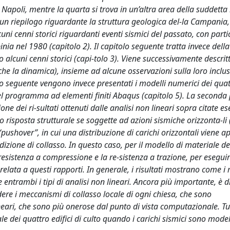
 Napoli, mentre la quarta si trova in un’altra area della suddetta
un riepilogo riguardante la struttura geologica del-la Campania,
cuni cenni storici riguardanti eventi sismici del passato, con parti
inia nel 1980 (capitolo 2). Il capitolo seguente tratta invece della
o alcuni cenni storici (capi-tolo 3). Viene successivamente descritt
 che la dinamica), insieme ad alcune osservazioni sulla loro inclus
olo seguente vengono invece presentati i modelli numerici dei quatt
nel programma ad elementi finiti Abaqus (capitolo 5). La seconda 
 dei ri-sultati ottenuti dalle analisi non lineari sopra citate es
o risposta strutturale se soggette ad azioni sismiche orizzonta-li 
 “pushover”, in cui una distribuzione di carichi orizzontali viene ap
zione di collasso. In questo caso, per il modello di materiale de
 resistenza a compressione e la re-sistenza a trazione, per esegui
r-relata a questi rapporti. In generale, i risultati mostrano come i
entrambi i tipi di analisi non lineari. Ancora più importante, è 
edere i meccanismi di collasso locale di ogni chiesa, che sono
eari, che sono più onerose dal punto di vista computazionale. Tu
le dei quattro edifici di culto quando i carichi sismici sono mode