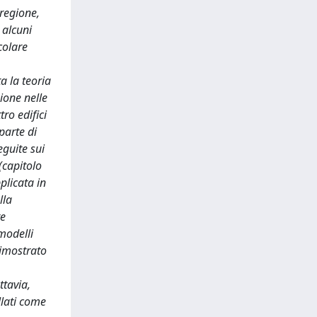
 regione,
 alcuni
colare
a la teoria
ione nelle
ro edifici
parte di
eguite sui
(capitolo
plicata in
lla
re
 modelli
dimostrato
ttavia,
llati come