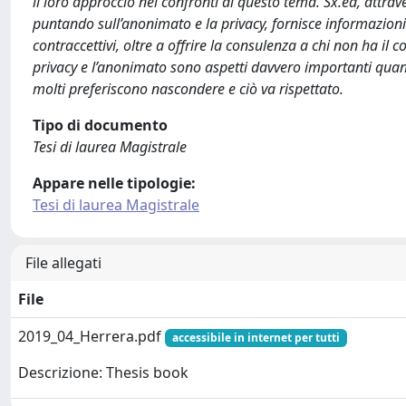
il loro approccio nei confronti di questo tema. Sx.ed, attr
puntando sull’anonimato e la privacy, fornisce informazion
contraccettivi, oltre a offrire la consulenza a chi non ha il
privacy e l’anonimato sono aspetti davvero importanti quand
molti preferiscono nascondere e ciò va rispettato.
Tipo di documento
Tesi di laurea Magistrale
Appare nelle tipologie:
Tesi di laurea Magistrale
File allegati
File
2019_04_Herrera.pdf
accessibile in internet per tutti
Descrizione: Thesis book