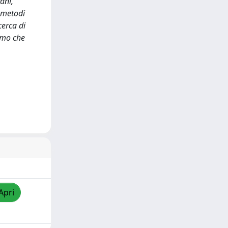
ani,
 metodi
cerca di
timo che
Apri