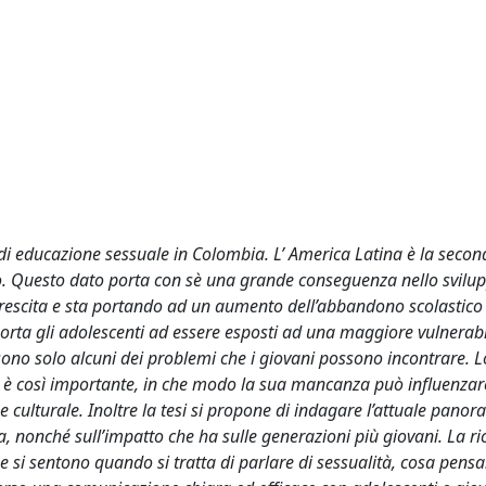
di educazione sessuale in Colombia. L’ America Latina è la seco
do. Questo dato porta con sè una grande conseguenza nello svilu
n crescita e sta portando ad un aumento dell’abbandono scolastico
 porta gli adolescenti ad essere esposti ad una maggiore vulnerabi
 sono solo alcuni dei problemi che i giovani possono incontrare. 
ale è così importante, in che modo la sua mancanza può influenza
 culturale. Inoltre la tesi si propone di indagare l’attuale pano
a, nonché sull’impatto che ha sulle generazioni più giovani. La ric
 si sentono quando si tratta di parlare di sessualità, cosa pensa