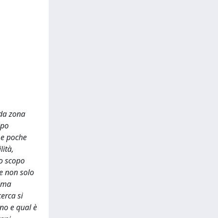
nda zona
ppo
 e poche
lità,
Lo scopo
re non solo
rama
erca si
no e qual è