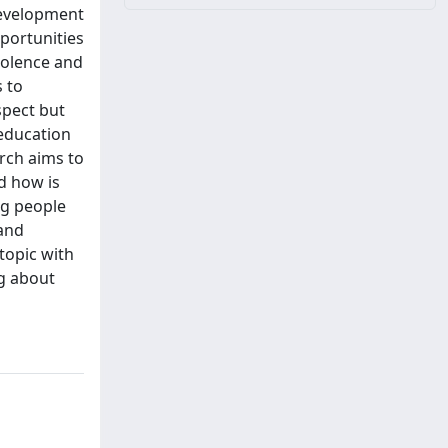
development
pportunities
violence and
 to
spect but
 education
arch aims to
d how is
ng people
 and
topic with
ng about