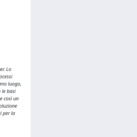
er. Lo
ocessi
rimo luogo,
 le basi
e così un
voluzione
i per la