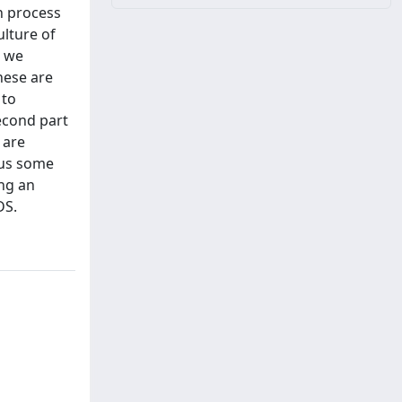
n process
ulture of
w we
These are
 to
econd part
 are
 us some
ing an
DS.