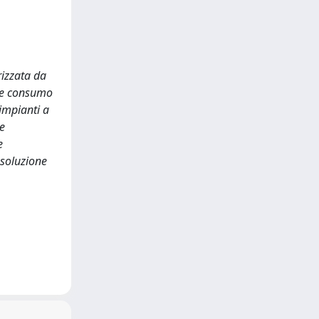
rizzata da
e e consumo
 impianti a
 e
e
 soluzione