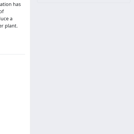
ration has
of
duce a
r plant.