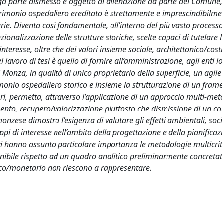
rga parte dismesso e oggetto di alienazione da parte del Comune,
trimonio ospedaliero ereditato è strettamente e imprescindibilme
rie. Diventa così fondamentale, all’interno del più vasto process
ionalizzazione delle strutture storiche, scelte capaci di tutelare 
nteresse, oltre che dei valori insieme sociale, architettonico/cost
lavoro di tesi è quello di fornire all’amministrazione, agli enti lo
di Monza, in qualità di unico proprietario della superficie, un agi
trimonio ospedaliero storico e insieme la strutturazione di un fra
eri, permetta, attraverso l’applicazione di un approccio multi-me
mento, recupero/valorizzazione piuttosto che dismissione di un 
zese dimostra l’esigenza di valutare gli effetti ambientali, soci
ppi di interesse nell’ambito della progettazione e della pianificaz
ivi hanno assunto particolare importanza le metodologie multicrit
tenibile rispetto ad un quadro analitico preliminarmente concretat
omico/monetario non riescono a rappresentare.