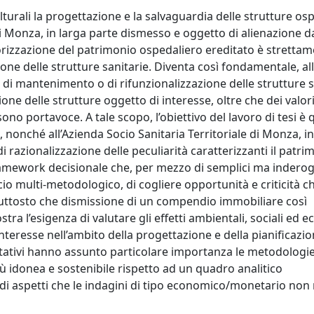
culturali la progettazione e la salvaguardia delle strutture os
 Monza, in larga parte dismesso e oggetto di alienazione d
rizzazione del patrimonio ospedaliero ereditato è strettam
ne delle strutture sanitarie. Diventa così fondamentale, all
e di mantenimento o di rifunzionalizzazione delle strutture s
ione delle strutture oggetto di interesse, oltre che dei valor
no portavoce. A tale scopo, l’obiettivo del lavoro di tesi è q
ti, nonché all’Azienda Socio Sanitaria Territoriale di Monza, in
i razionalizzazione delle peculiarità caratterizzanti il patri
ramework decisionale che, per mezzo di semplici ma inderog
cio multi-metodologico, di cogliere opportunità e criticità c
ttosto che dismissione di un compendio immobiliare così
 l’esigenza di valutare gli effetti ambientali, sociali ed 
interesse nell’ambito della progettazione e della pianificazi
utativi hanno assunto particolare importanza le metodologi
più idonea e sostenibile rispetto ad un quadro analitico
 di aspetti che le indagini di tipo economico/monetario non