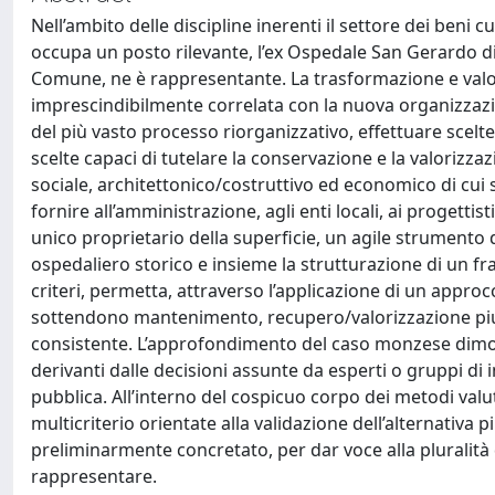
Nell’ambito delle discipline inerenti il settore dei beni 
occupa un posto rilevante, l’ex Ospedale San Gerardo di
Comune, ne è rappresentante. La trasformazione e valo
imprescindibilmente correlata con la nuova organizzazio
del più vasto processo riorganizzativo, effettuare scelt
scelte capaci di tutelare la conservazione e la valorizzaz
sociale, architettonico/costruttivo ed economico di cui so
fornire all’amministrazione, agli enti locali, ai progettis
unico proprietario della superficie, un agile strumento d
ospedaliero storico e insieme la strutturazione di un f
criteri, permetta, attraverso l’applicazione di un approc
sottendono mantenimento, recupero/valorizzazione piu
consistente. L’approfondimento del caso monzese dimostra
derivanti dalle decisioni assunte da esperti o gruppi di 
pubblica. All’interno del cospicuo corpo dei metodi val
multicriterio orientate alla validazione dell’alternativa 
preliminarmente concretato, per dar voce alla pluralità
rappresentare.