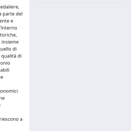
pedaliere,
a parte del
ente e
’interno
toriche,
i insieme
uello di
 qualità di
monio
abili
he
economici
one
e
 riescono a