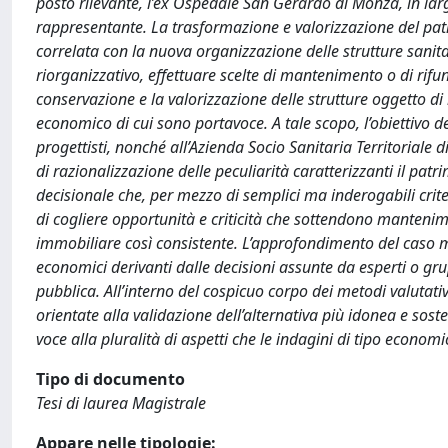
posto rilevante, l’ex Ospedale San Gerardo di Monza, in la
rappresentante. La trasformazione e valorizzazione del pa
correlata con la nuova organizzazione delle strutture sanita
riorganizzativo, effettuare scelte di mantenimento o di rifunz
conservazione e la valorizzazione delle strutture oggetto di i
economico di cui sono portavoce. A tale scopo, l’obiettivo del 
progettisti, nonché all’Azienda Socio Sanitaria Territoriale 
di razionalizzazione delle peculiarità caratterizzanti il pa
decisionale che, per mezzo di semplici ma inderogabili crit
di cogliere opportunità e criticità che sottendono manteni
immobiliare così consistente. L’approfondimento del caso mon
economici derivanti dalle decisioni assunte da esperti o gru
pubblica. All’interno del cospicuo corpo dei metodi valutat
orientate alla validazione dell’alternativa più idonea e sos
voce alla pluralità di aspetti che le indagini di tipo econ
Tipo di documento
Tesi di laurea Magistrale
Appare nelle tipologie: