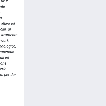
 ne è
nte
o
la
ruttivo ed
cali, ai
le strumento
mework
todologico,
compendio
ali ed
ione
erio
o, per dar