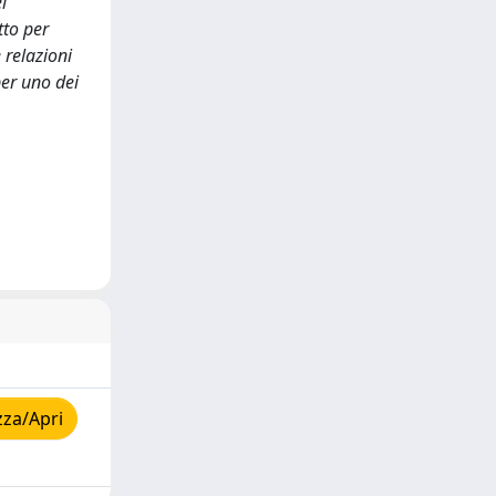
l
tto per
 relazioni
per uno dei
zza/Apri