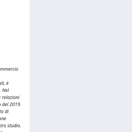
commercio
li, è
. Nel
 relazioni
o del 2019.
to di
ione
tro studio.