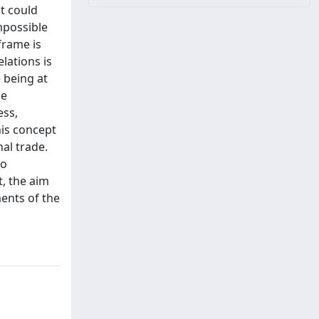
t could
mpossible
 frame is
lations is
 being at
he
ess,
his concept
al trade.
to
t, the aim
ments of the