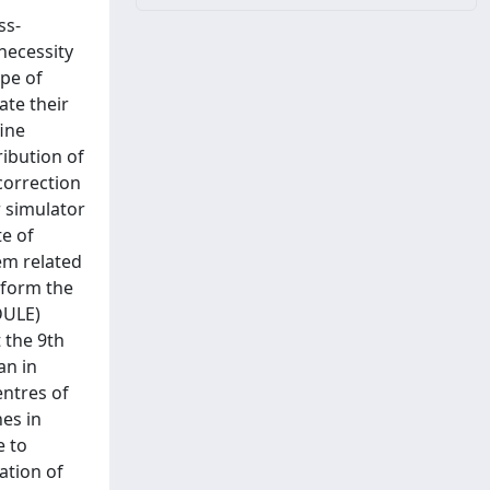
ss-
necessity
ype of
ate their
fine
ribution of
 correction
r simulator
te of
em related
rform the
DULE)
 the 9th
an in
entres of
es in
e to
ation of