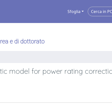
Sfoglia
urea e di dottorato
ytic model for power rating correcti
s