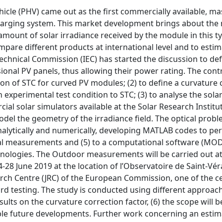
hicle (PHV) came out as the first commercially available, ma
harging system. This market development brings about the 
amount of solar irradiance received by the module in this t
mpare different products at international level and to estim
technical Commission (IEC) has started the discussion to de
onal PV panels, thus allowing their power rating. The cont
tion of STC for curved PV modules; (2) to define a curvature
 experimental test condition to STC; (3) to analyse the sola
al solar simulators available at the Solar Research Institu
del the geometry of the irradiance field. The optical probl
analytically and numerically, developing MATLAB codes to pe
ntal measurements and (5) to a computational software (MO
ologies. The Outdoor measurements will be carried out at
28 June 2019 at the location of l’Observatoire de Saint-Vér
earch Centre (JRC) of the European Commission, one of the c
 testing. The study is conducted using different approach
esults on the curvature correction factor, (6) the scope will b
ible future developments. Further work concerning an estim