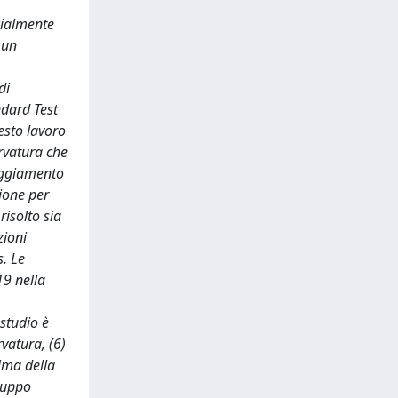
cialmente
 un
di
ndard Test
esto lavoro
urvatura che
raggiamento
zione per
risolto sia
zioni
. Le
19 nella
studio è
rvatura, (6)
tima della
iluppo