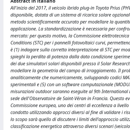
Abstract in italiano
All'inizio del 2017, il veicolo ibrido plug-in Toyota Prius 
disponibile, dotata di un sistema di ricarica solare opzion
metodo scientificamente accurato per modellare la quantità
applicazione. La standardizzazione è necessaria per confronta
mercato: per questo motivo, la Commissione elettrotecnica i
Conditions (STC) per i pannelli fotovoltaici curvi, permette
è (1) indagare sulla corretta interpretazione di STC per modul
spieghi la perdita di potenza dalla data condizione sperimen
dei due simulatori solari disponibili presso il Solar Researc
modellare la geometria del campo di irraggiamento. Il proble
analiticamente che numericamente, sviluppando codici MATLAB
sperimentali e (5) con un software computazionale (MODULE
misurazioni outdoor saranno eseguite al 9th International
sede dell'Observatoire de Saint-Véran in Francia. Questo e
Commissione europea, uno dei centri di eccellenza a livello
condotto utilizzando approcci diversi al fine di validare i risu
lo scopo sarà quello di discutere i limiti dell'approccio utiliz
classificazione energetica attraverso diversi scenari (veic