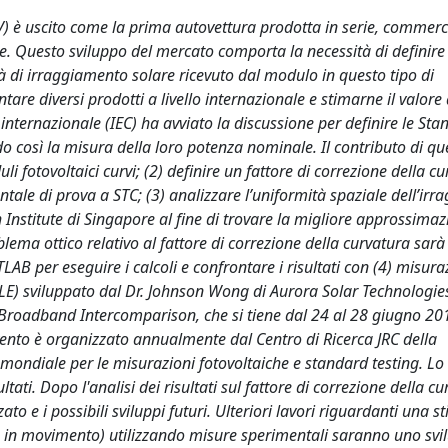
(PHV) è uscito come la prima autovettura prodotta in serie, commer
ale. Questo sviluppo del mercato comporta la necessità di definire
 di irraggiamento solare ricevuto dal modulo in questo tipo di
re diversi prodotti a livello internazionale e stimarne il valore 
nternazionale (IEC) ha avviato la discussione per definire le Sta
ndo così la misura della loro potenza nominale. Il contributo di qu
i fotovoltaici curvi; (2) definire un fattore di correzione della c
tale di prova a STC; (3) analizzare l’uniformità spaziale dell’ir
h Institute di Singapore al fine di trovare la migliore approssima
ma ottico relativo al fattore di correzione della curvatura sarà 
 per eseguire i calcoli e confrontare i risultati con (4) misura
) sviluppato dal Dr. Johnson Wong di Aurora Solar Technologies
 Broadband Intercomparison, che si tiene dal 24 al 28 giugno 20
vento è organizzato annualmente dal Centro di Ricerca JRC della
 mondiale per le misurazioni fotovoltaiche e standard testing. Lo 
ltati. Dopo l'analisi dei risultati sul fattore di correzione della cu
zato e i possibili sviluppi futuri. Ulteriori lavori riguardanti una s
olo in movimento) utilizzando misure sperimentali saranno uno sv