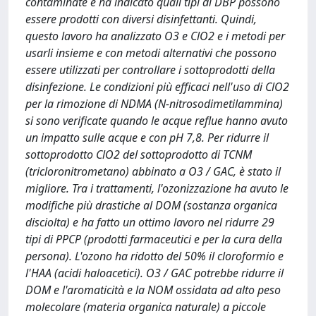
contaminate e ha indicato quali tipi di DBP possono
essere prodotti con diversi disinfettanti. Quindi,
questo lavoro ha analizzato O3 e ClO2 e i metodi per
usarli insieme e con metodi alternativi che possono
essere utilizzati per controllare i sottoprodotti della
disinfezione. Le condizioni più efficaci nell'uso di ClO2
per la rimozione di NDMA (N-nitrosodimetilammina)
si sono verificate quando le acque reflue hanno avuto
un impatto sulle acque e con pH 7,8. Per ridurre il
sottoprodotto ClO2 del sottoprodotto di TCNM
(tricloronitrometano) abbinato a O3 / GAC, è stato il
migliore. Tra i trattamenti, l'ozonizzazione ha avuto le
modifiche più drastiche al DOM (sostanza organica
disciolta) e ha fatto un ottimo lavoro nel ridurre 29
tipi di PPCP (prodotti farmaceutici e per la cura della
persona). L'ozono ha ridotto del 50% il cloroformio e
l'HAA (acidi haloacetici). O3 / GAC potrebbe ridurre il
DOM e l'aromaticità e la NOM ossidata ad alto peso
molecolare (materia organica naturale) a piccole