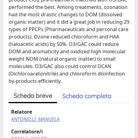
performed the best. Among treatments, ozonation
had the most drastic changes to DOM (dissolved
organic matter) and it did a great job in reducing 29
types of PPCPs (Pharmaceuticals and personal care
products). Ozone reduced chloroform and HAA
(haloacetic acids) by 50%. O3/GAC could reduce
DOM and aromaticity and oxidized high molecular
weight NOM (natural organic matter) to small
molecules. O3/GAC also could control DCAN
(Dichloroacetonitrile) and chloroform disinfection
by-products efficiently.
Scheda breve
Scheda completa
Relatore
ANTONELLI, MANUELA
Correlatore/i