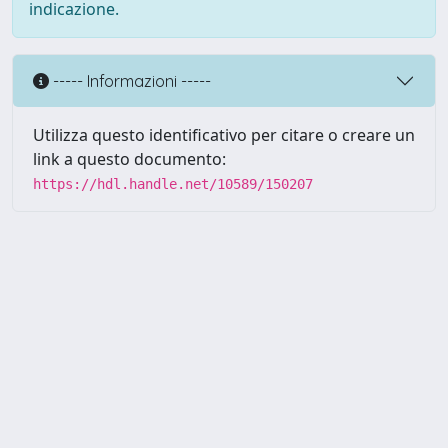
indicazione.
----- Informazioni -----
Utilizza questo identificativo per citare o creare un
link a questo documento:
https://hdl.handle.net/10589/150207
Powered by UNITESI
-
about
UNITESI
-
Utilizzo dei cookie
Copyright © 2026