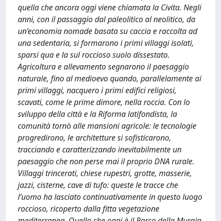
quella che ancora oggi viene chiamata la Civita. Negli
anni, con il passaggio dal paleolitico al neolitico, da
un’economia nomade basata su caccia e raccolta ad
una sedentaria, si formarono i primi villaggi isolati,
sparsi qua e la sul roccioso suolo dissestato.
Agricoltura e allevamento segnarono il paesaggio
naturale, fino al medioevo quando, parallelamente ai
primi villaggi, nacquero i primi edifici religiosi,
scavati, come le prime dimore, nella roccia. Con lo
sviluppo della città e la Riforma latifondista, la
comunità tornò alle mansioni agricole: le tecnologie
progredirono, le architetture si sofisticarono,
tracciando e caratterizzando inevitabilmente un
paesaggio che non perse mai il proprio DNA rurale.
Villaggi trincerati, chiese rupestri, grotte, masserie,
jazzi, cisterne, cave di tufo: queste le tracce che
l’uomo ha lasciato continuativamente in questo luogo
roccioso, ricoperto dalla fitta vegetazione
mediterranea. Quello che oggi è il Parco della Murgia