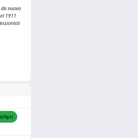
e da nuovo
nel 1911
essionisti
a/Apri