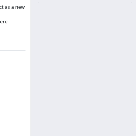
act as a new
here