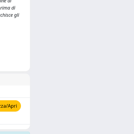
one di
prima di
chisce gli
zza/Apri