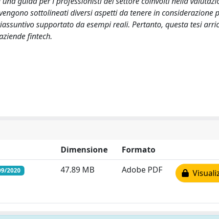
a guida per i professionisti del settore coinvolti nella valutazi
, vengono sottolineati diversi aspetti da tenere in considerazione 
assuntivo supportato da esempi reali. Pertanto, questa tesi arric
 aziende fintech.
Dimensione
Formato
47.89 MB
Adobe PDF
/09/2020
Visuali