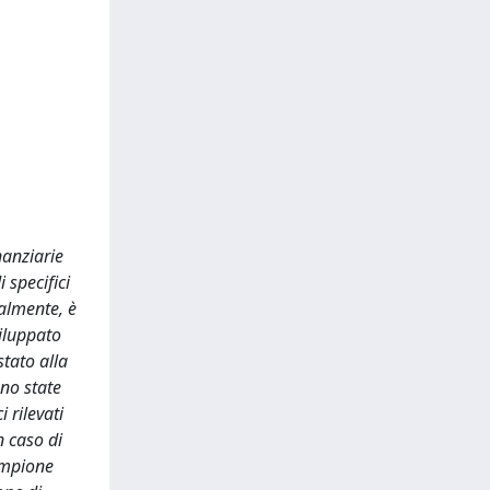
inanziarie
 specifici
ialmente, è
viluppato
stato alla
ono state
 rilevati
n caso di
ampione