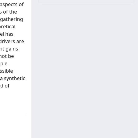
 aspects of
s of the
 gathering
retical
el has
rivers are
nt gains
not be
ple.
ssible
a synthetic
ad of