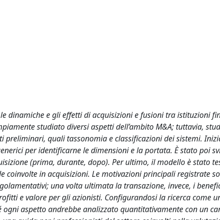
le dinamiche e gli effetti di acquisizioni e fusioni tra istituzioni f
mpiamente studiato diversi aspetti dell’ambito M&A; tuttavia, studi
i preliminari, quali tassonomia e classificazioni dei sistemi. Iniz
nerici per identificarne le dimensioni e la portata. È stato poi s
uisizione (prima, durante, dopo). Per ultimo, il modello è stato te
 coinvolte in acquisizioni. Le motivazioni principali registrate s
golamentativi; una volta ultimata la transazione, invece, i benefici
ofitti e valore per gli azionisti. Configurandosi la ricerca come u
ché ogni aspetto andrebbe analizzato quantitativamente con un c