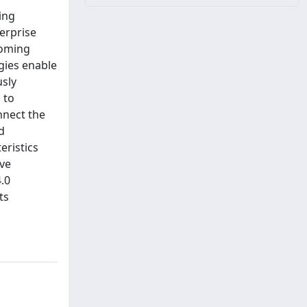
ing
erprise
coming
gies enable
sly
 to
nnect the
d
eristics
ive
4.0
ts