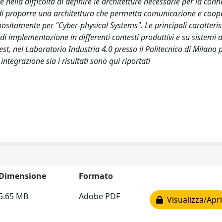
 nella difficoltà di definire le architetture necessarie per la con
llo di proporre una architettura che permetta comunicazione e coo
ositamente per "Cyber-physical Systems". Le principali caratterist
 di implementazione in differenti contesti produttivi e su sistemi d
est, nel Laboratorio Industria 4.0 presso il Politecnico di Milano 
 integrazione sia i risultati sono qui riportati
Dimensione
Formato
5.65 MB
Adobe PDF
Visualizza/Apri