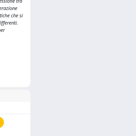
nessione tra
perazione
iche che si
ifferenti.
per