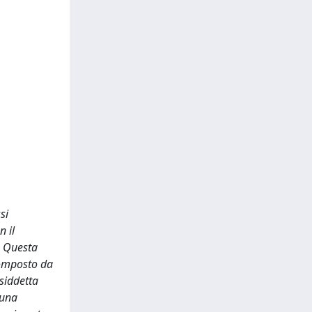
si
n il
. Questa
composto da
siddetta
 una