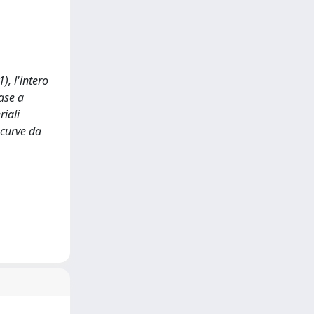
), l'intero
ase a
riali
e curve da