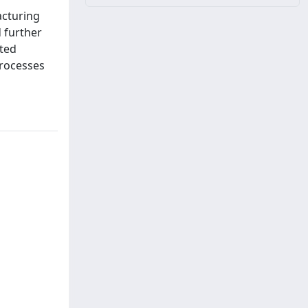
acturing
d further
ated
processes