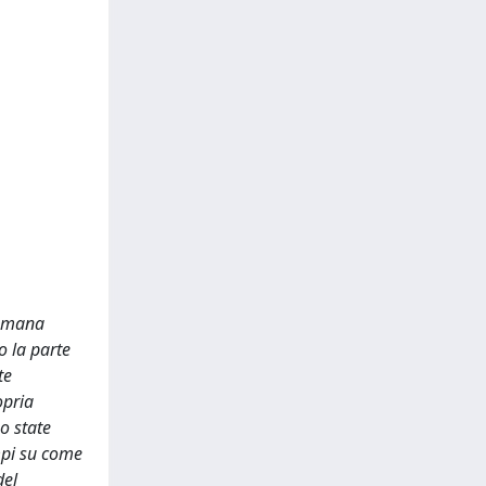
romana
o la parte
te
opria
o state
mpi su come
del