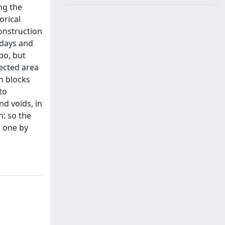
ng the
orical
construction
 days and
po, but
fected area
n blocks
to
nd voids, in
n: so the
c one by