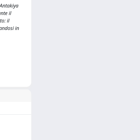
 Antakiya
nte il
o: il
andosi in