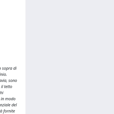
no sopra di
inio.
avia, sono
il tetto
hi
re in modo
nziale del
à fornite