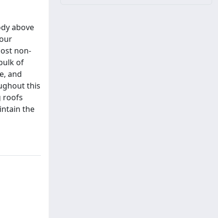
body above
your
most non-
bulk of
e, and
ughout this
g roofs
intain the