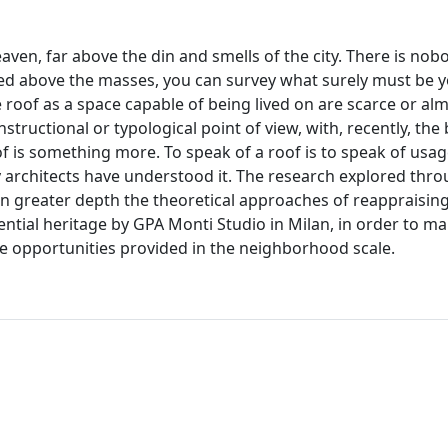
o heaven, far above the din and smells of the city. There is no
ted above the masses, you can survey what surely must be 
oof as a space capable of being lived on are scarce or al
structional or typological point of view, with, recently, the 
of is something more. To speak of a roof is to speak of usag
y architects have understood it. The research explored thro
in greater depth the theoretical approaches of reappraisin
ential heritage by GPA Monti Studio in Milan, in order to ma
he opportunities provided in the neighborhood scale.