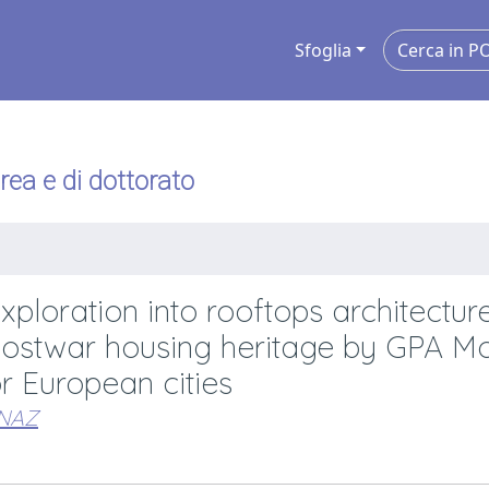
Sfoglia
urea e di dottorato
exploration into rooftops architectur
n postwar housing heritage by GPA Mo
or European cities
NAZ