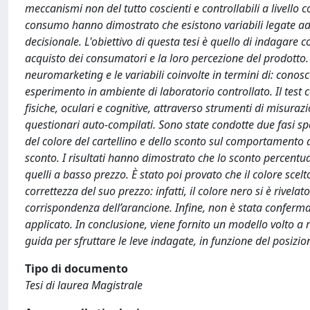
meccanismi non del tutto coscienti e controllabili a livello
consumo hanno dimostrato che esistono variabili legate ad a
decisionale. L'obiettivo di questa tesi è quello di indagare c
acquisto dei consumatori e la loro percezione del prodotto.
neuromarketing e le variabili coinvolte in termini di: conosc
esperimento in ambiente di laboratorio controllato. Il test c
fisiche, oculari e cognitive, attraverso strumenti di misu
questionari auto-compilati. Sono state condotte due fasi spe
del colore del cartellino e dello sconto sul comportamento d
sconto. I risultati hanno dimostrato che lo sconto percentua
quelli a basso prezzo. È stato poi provato che il colore scelt
correttezza del suo prezzo: infatti, il colore nero si è rivel
corrispondenza dell’arancione. Infine, non è stata confermata
applicato. In conclusione, viene fornito un modello volto a 
guida per sfruttare le leve indagate, in funzione del posizi
Tipo di documento
Tesi di laurea Magistrale