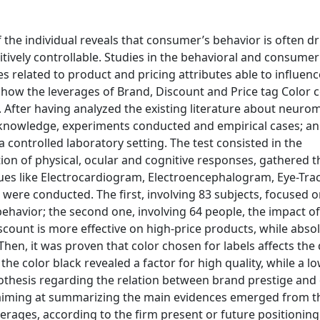
the individual reveals that consumer’s behavior is often dr
ively controllable. Studies in the behavioral and consumer
s related to product and pricing attributes able to influenc
e how the leverages of Brand, Discount and Price tag Color c
 After having analyzed the existing literature about neuro
al knowledge, experiments conducted and empirical cases; an
ontrolled laboratory setting. The test consisted in the
ction of physical, ocular and cognitive responses, gathered 
s like Electrocardiogram, Electroencephalogram, Eye-Tra
were conducted. The first, involving 83 subjects, focused o
behavior; the second one, involving 64 people, the impact o
count is more effective on high-price products, while abso
hen, it was proven that color chosen for labels affects the 
 the color black revealed a factor for high quality, while a lo
othesis regarding the relation between brand prestige and
d aiming at summarizing the main evidences emerged from t
verages, according to the firm present or future positioning