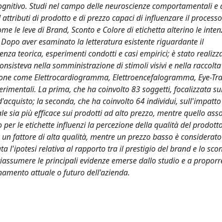
 cognitivo. Studi nel campo delle neuroscienze comportamentali e 
ttributi di prodotto e di prezzo capaci di influenzare il processo
ome le leve di Brand, Sconto e Colore di etichetta alterino le inten
 Dopo aver esaminato la letteratura esistente riguardante il
enza teorica, esperimenti condotti e casi empirici; è stato realizz
onsisteva nella somministrazione di stimoli visivi e nella raccolta
razione come Elettrocardiogramma, Elettroencefalogramma, Eye-Tra
rimentali. La prima, che ha coinvolto 83 soggetti, focalizzata sull
'acquisto; la seconda, che ha coinvolto 64 individui, sull'impatto
le sia più efficace sui prodotti ad alto prezzo, mentre quello ass
o per le etichette influenzi la percezione della qualità del prodotto
ato un fattore di alta qualità, mentre un prezzo basso è considerato 
 l'ipotesi relativa al rapporto tra il prestigio del brand e lo sco
riassumere le principali evidenze emerse dallo studio e a proporr
onamento attuale o futuro dell'azienda.