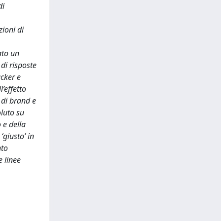
di
zioni di
ato un
 di risposte
cker e
’effetto
 di brand e
oluto su
 e della
‘giusto’ in
nto
e linee