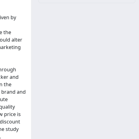
iven by
e the
ould alter
marketing
through
cker and
n the
f brand and
lute
quality
w price is
 discount
he study
.