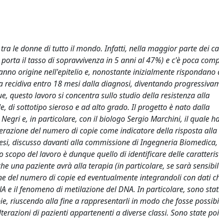
tra le donne di tutto il mondo. Infatti, nella maggior parte dei ca
porta il tasso di sopravvivenza in 5 anni al 47%) e c'è poca com
 hanno origine nell'epitelio e, nonostante inizialmente rispondano 
na recidiva entro 18 mesi dalla diagnosi, diventando progressiva
e, questo lavoro si concentra sullo studio della resistenza alla
e, di sottotipo sieroso e ad alto grado. Il progetto è nato dalla
Negri e, in particolare, con il biologo Sergio Marchini, il quale h
'alterazione del numero di copie come indicatore della risposta alla
i tesi, discusso davanti alla commissione di Ingegneria Biomedica, 
Lo scopo del lavoro è dunque quello di identificare delle caratteris
he una paziente avrà alla terapia (in particolare, se sarà sensibil
zione del numero di copie ed eventualmente integrandoli con dati c
A e il fenomeno di metilazione del DNA. In particolare, sono stat
e, riuscendo alla fine a rappresentarli in modo che fosse possibi
terazioni di pazienti appartenenti a diverse classi. Sono state poi