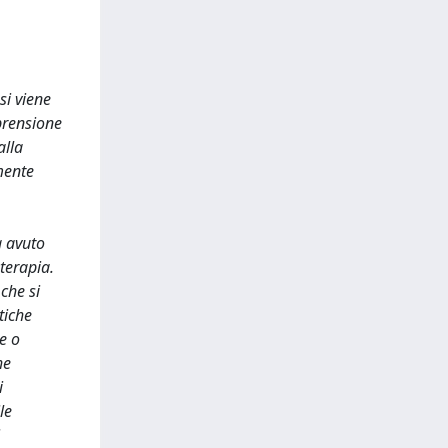
si viene
prensione
alla
mente
a avuto
 terapia.
che si
tiche
e o
he
i
le