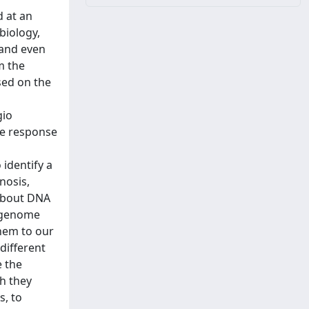
d at an
biology,
 and even
m the
sed on the
gio
he response
 identify a
nosis,
 about DNA
a genome
them to our
different
e the
gh they
s, to