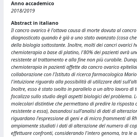
Anno accademico
2018/2019
Abstract in italiano
Il cancro ovarico è l'ottava causa di morte dovuta al cancro 
diagnosticato quando è già a uno stato avanzato (cosa che 
della biologia sottostante. Inoltre, molti dei cancri ovarici
chemioterapia a base di platino, l'80% dei pazienti avrà u
resistente al trattamento e alla fine non più curabile. Dunqu
chemioterapia in pazienti affette da cancro ovarico epitelial
collaborazione con l'Istituto di ricerca farmacologica Mario 
l'intuizione riguardo alla possibilità di utilizzare dati sull
Inoltre, esso è stato svolto in parallelo a un altro lavoro d
focalizza sullo studio degli aspetti biologici del problema. 
molecolari distintive che permettano di predire la risposta c
resistente a essa), basandosi sull'analisi di dati di altera
riguardano l'espressione di geni e di micro frammenti di RN
ampiamente studiati i dati di alterazione del numero di copi
effettuare confronti, considerando l'intero genoma, tra le al