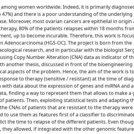
h among women worldwide. Indeed, it is primarily diagnose
o 47%) and there is a poor understanding of the underlying 
ease. Moreover, most ovarian cancers are epithelial in origin
therapy, 80% of the patients relapses within 18 months fro
ment, up to become incurable. Therefore, this work is focu
an Adenocarcinoma (HGS-OC). The project is born from the
cological research, and in particular with the biologist Ser
f using Copy Number Alteration (CNA) data as indicator of t
ith another thesis, discussed in front of the bioengineering
al aspects of the problem. Hence, the aim of the work is to
sponse to therapy (sensitive / resistant) at the time of diag
em with data about the expression of genes and miRNA and
 data, finding a way to represent them that allows to make 
of patients. Then, exploiting statistical tests and adapting 
he CNAs of patients that are resistant to the therapy were 
d to use them as features first of a classifier to discriminat
ict the time to relapse of the different patients. Even thou
, they allowed, if integrated with the other genomic feature