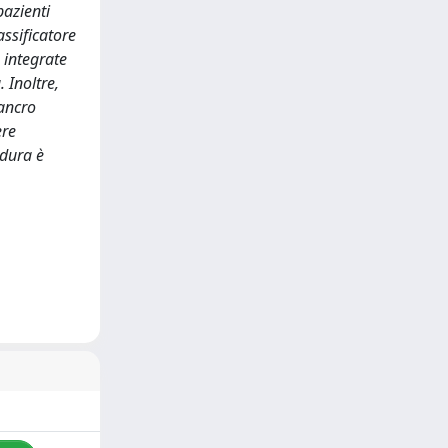
pazienti
assificatore
 integrate
 Inoltre,
cancro
ere
edura è