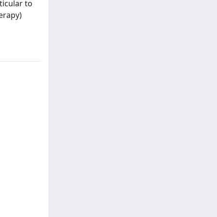
icular to
erapy)