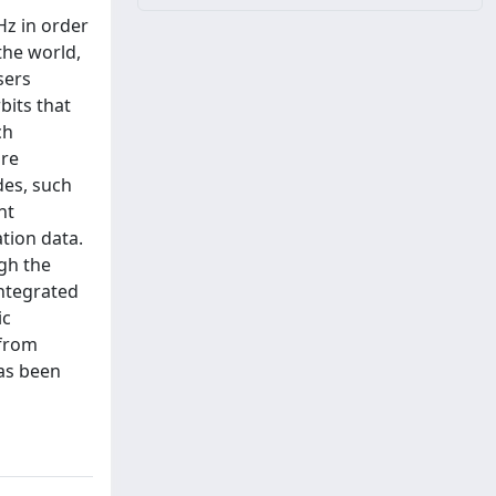
Hz in order
the world,
sers
bits that
ch
are
des, such
nt
ation data.
gh the
integrated
ic
 from
has been