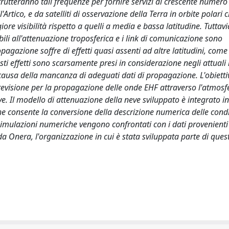
frutteranno tali frequenze per fornire servizi al crescente numero 
rtico, e da satelliti di osservazione della Terra in orbite polari 
 visibilità rispetto a quelli a media e bassa latitudine. Tuttavia
li all'attenuazione troposferica e i link di comunicazione sono
pagazione soffre di effetti quasi assenti ad altre latitudini, come 
i effetti sono scarsamente presi in considerazione negli attuali 
e a causa della mancanza di adeguati dati di propagazione. L'obietti
revisione per la propagazione delle onde EHF attraverso l'atmosf
ve. Il modello di attenuazione della neve sviluppato è integrato i
he consente la conversione della descrizione numerica delle cond
 simulazioni numeriche vengono confrontati con i dati provenienti
a Onera, l'organizzazione in cui è stata sviluppata parte di ques