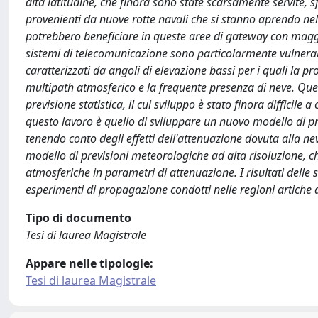
alta latitudine, che finora sono state scarsamente servite, s
provenienti da nuove rotte navali che si stanno aprendo nell'A
potrebbero beneficiare in queste aree di gateway con maggiore
sistemi di telecomunicazione sono particolarmente vulnerabi
caratterizzati da angoli di elevazione bassi per i quali la pro
multipath atmosferico e la frequente presenza di neve. Quest
previsione statistica, il cui sviluppo è stato finora difficil
questo lavoro è quello di sviluppare un nuovo modello di p
tenendo conto degli effetti dell'attenuazione dovuta alla ne
modello di previsioni meteorologiche ad alta risoluzione, c
atmosferiche in parametri di attenuazione. I risultati delle
esperimenti di propagazione condotti nelle regioni artiche d
Tipo di documento
Tesi di laurea Magistrale
Appare nelle tipologie:
Tesi di laurea Magistrale