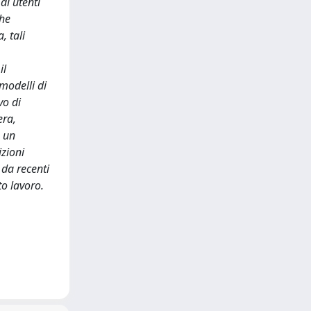
di utenti
che
, tali
il
modelli di
vo di
era,
n un
izioni
 da recenti
to lavoro.