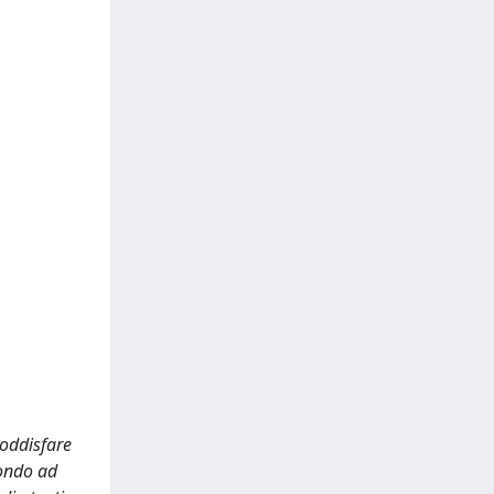
soddisfare
mondo ad