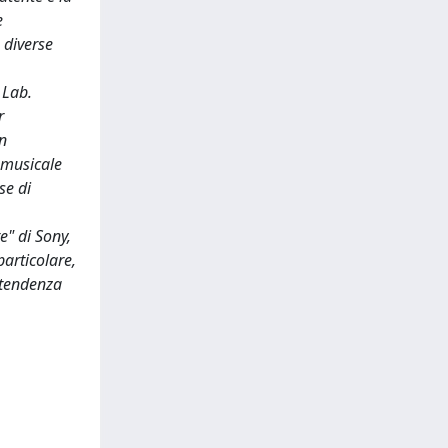
e
 diverse
 Lab.
r
un
a musicale
se di
" di Sony,
articolare,
e tendenza