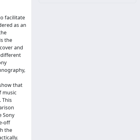
 facilitate
dered as an
the
is the
scover and
different
ony
thnography,
 show that
of music
. This
arison
he Sony
e-off
gh the
ctically.