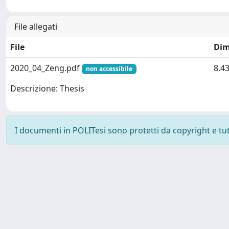
File allegati
File
Dim
2020_04_Zeng.pdf
8.4
non accessibile
Descrizione: Thesis
I documenti in POLITesi sono protetti da copyright e tutti
Powered by UNITESI
-
about UNITESI
-
Utilizzo dei