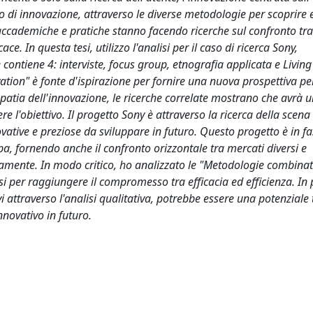
o di innovazione, attraverso le diverse metodologie per scoprire 
si accademiche e pratiche stanno facendo ricerche sul confronto tra
e. In questa tesi, utilizzo l'analisi per il caso di ricerca Sony,
ontiene 4: interviste, focus group, etnografia applicata e Living
ovation" è fonte d'ispirazione per fornire una nuova prospettiva pe
patia dell'innovazione, le ricerche correlate mostrano che avrà 
e l'obiettivo. Il progetto Sony è attraverso la ricerca della scen
vative e preziose da sviluppare in futuro. Questo progetto è in fa
a, fornendo anche il confronto orizzontale tra mercati diversi e
mente. In modo critico, ho analizzato le "Metodologie combinate
 per raggiungere il compromesso tra efficacia ed efficienza. In p
ivi attraverso l'analisi qualitativa, potrebbe essere una potenzial
nnovativo in futuro.