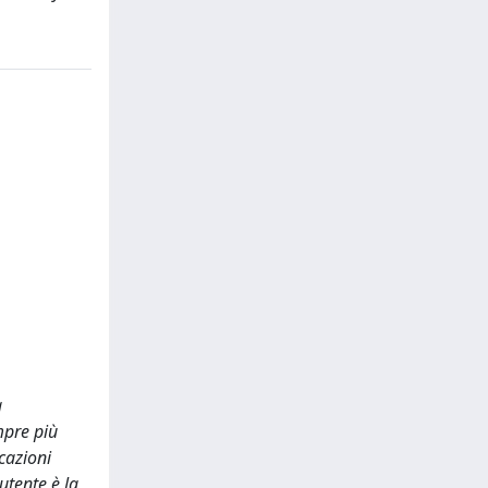
a
mpre più
cazioni
utente è la