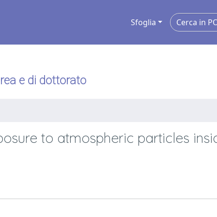
Sfoglia
urea e di dottorato
osure to atmospheric particles insi