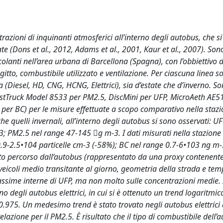
trazioni di inquinanti atmosferici all’interno degli autobus, che s
te (Dons et al., 2012, Adams et al., 2001, Kaur et al., 2007). Sono
olanti nell’area urbana di Barcellona (Spagna), con l’obbiettivo di
agitto, combustibile utilizzato e ventilazione. Per ciascuna linea s
(Diesel, HD, CNG, HCNG, Elettrici), sia d’estate che d’inverno. So
(DustTruck Model 8533 per PM2.5, DiscMini per UFP, MicroAeth AE5
er BC) per le misure effettuate a scopo comparativo nella stazi
he quelli invernali, all’interno degli autobus si sono osservati: UF
; PM2.5 nel range 47-145 g m-3. I dati misurati nella stazione
0.9-2.5•104 particelle cm-3 (-58%); BC nel range 0.7-6•103 ng m-
tto percorso dall’autobus (rappresentato da una proxy contenent
veicoli medio transitante al giorno, geometria della strada e te
massime interne di UFP, ma non molto sulle concentrazioni medie. 
rno degli autobus elettrici, in cui si è ottenuto un trend logaritmic
=0.975. Un medesimo trend è stato trovato negli autobus elettrici
azione per il PM2.5. È risultato che il tipo di combustibile dell’