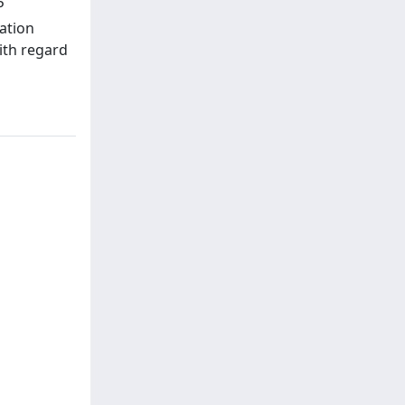
P
ation
with regard