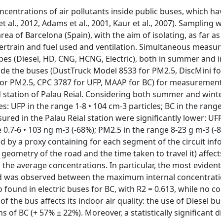
oncentrations of air pollutants inside public buses, which 
al., 2012, Adams et al., 2001, Kaur et al., 2007). Sampling 
ea of ​​Barcelona (Spain), with the aim of isolating, as far as
wertrain and fuel used and ventilation. Simultaneous meas
pes (Diesel, HD, CNG, HCNG, Electric), both in summer and i
e the buses (DustTruck Model 8533 for PM2.5, DiscMini fo
or PM2.5, CPC 3787 for UFP, MAAP for BC) for measurement
station of Palau Reial. Considering both summer and winte
: UFP in the range 1-8 • 104 cm-3 particles; BC in the range
red in the Palau Reial station were significantly lower: UFP
e 0.7-6 • 103 ng m-3 (-68%); PM2.5 in the range 8-23 g m-3 (-8
d by a proxy containing for each segment of the circuit in
geometry of the road and the time taken to travel it) affect
he average concentrations. In particular, the most evident
rend was observed between the maximum internal concentrat
o found in electric buses for BC, with R2 = 0.613, while no co
of the bus affects its indoor air quality: the use of Diesel b
 of BC (+ 57% ± 22%). Moreover, a statistically significant d