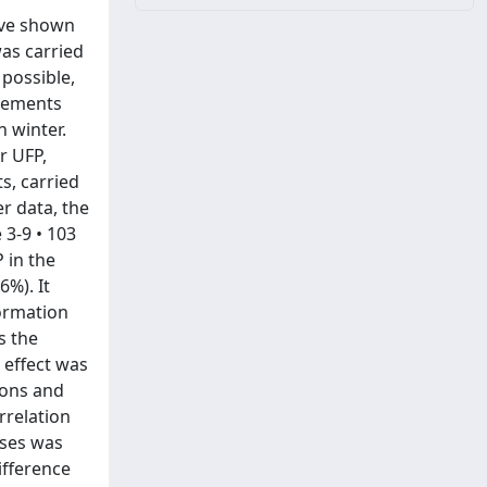
have shown
was carried
 possible,
urements
n winter.
r UFP,
s, carried
r data, the
 3-9 • 103
 in the
6%). It
formation
s the
 effect was
ions and
rrelation
uses was
ifference