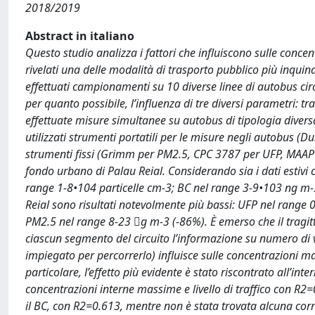
2018/2019
Abstract in italiano
Questo studio analizza i fattori che influiscono sulle concen
rivelati una delle modalità di trasporto pubblico più inquina
effettuati campionamenti su 10 diverse linee di autobus circ
per quanto possibile, l’influenza di tre diversi parametri: tr
effettuate misure simultanee su autobus di tipologia diversa 
utilizzati strumenti portatili per le misure negli autobus 
strumenti fissi (Grimm per PM2.5, CPC 3787 per UFP, MAAP p
fondo urbano di Palau Reial. Considerando sia i dati estivi c
range 1-8•104 particelle cm-3; BC nel range 3-9•103 ng m-3
Reial sono risultati notevolmente più bassi: UFP nel range 
PM2.5 nel range 8-23 g m-3 (-86%). È emerso che il tragi
ciascun segmento del circuito l’informazione su numero di 
impiegato per percorrerlo) influisce sulle concentrazioni 
particolare, l’effetto più evidente è stato riscontrato all’inte
concentrazioni interne massime e livello di traffico con R2
il BC, con R2=0.613, mentre non è stata trovata alcuna correl