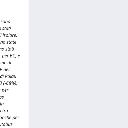
i sono
 stati
 isolare,
ono state
no stati
1 per BC) e
one di
P nel
 di Palau
3 (-68%);
e per
mpo
In
o tra
 anche per
autobus