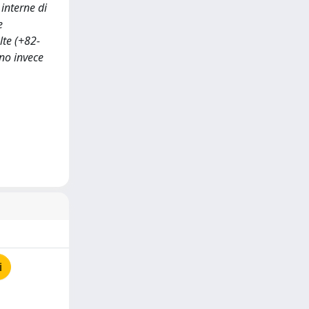
 interne di
e
lte (+82-
ono invece
i